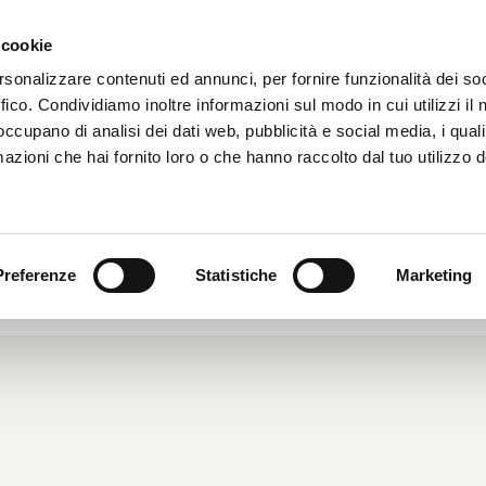
 cookie
HOME
CHI SIAMO
rsonalizzare contenuti ed annunci, per fornire funzionalità dei so
ffico. Condividiamo inoltre informazioni sul modo in cui utilizzi il 
 occupano di analisi dei dati web, pubblicità e social media, i qual
azioni che hai fornito loro o che hanno raccolto dal tuo utilizzo d
ZIONI DI RICARICA ELETTRICA
2017
|
Dal Mondo
|
Preferenze
Statistiche
Marketing