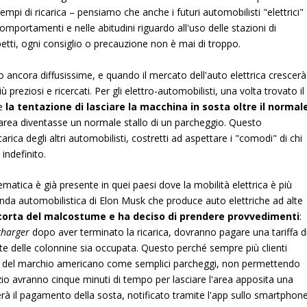
tempi di ricarica – pensiamo che anche i futuri automobilisti "elettrici"
mportamenti e nelle abitudini riguardo all'uso delle stazioni di
rbetti, ogni consiglio o precauzione non è mai di troppo.
no ancora diffusissime, e quando il mercato dell'auto elettrica crescerà
 preziosi e ricercati. Per gli elettro-automobilisti, una volta trovato il
te
la tentazione di lasciare la macchina in sosta oltre il normal
'area diventasse un normale stallo di un parcheggio. Questo
ca degli altri automobilisti, costretti ad aspettare i "comodi" di chi
 indefinito.
atica è già presente in quei paesi dove la mobilità elettrica è più
nda automobilistica di Elon Musk che produce auto elettriche ad alte
ccorta del malcostume e ha deciso di prendere provvedimenti
:
charger
dopo aver terminato la ricarica, dovranno pagare una tariffa d
rte delle colonnine sia occupata. Questo perché sempre più clienti
arie del marchio americano come semplici parcheggi, non permettendo
servizio avranno cinque minuti di tempo per lasciare l'area apposita una
terà il pagamento della sosta, notificato tramite l'app sullo smartphone