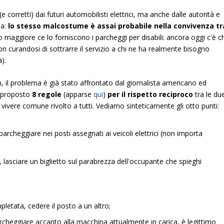
corretti) dai futuri automobilisti elettrici, ma anche dalle autorità e
sa:
lo stesso malcostume è assai probabile nella convivenza tr
zio maggiore ce lo forniscono i parcheggi per disabili: ancora oggi c'è c
on curandosi di sottrarre il servizio a chi ne ha realmente bisogno
à).
on, il problema è già stato affrontato dal giornalista americano ed
a proposto
8 regole
(apparse
qui
)
per il rispetto reciproco
tra le du
vivere comune rivolto a tutti. Vediamo sinteticamente gli otto punti:
rcheggiare nei posti assegnati ai veicoli elettrici (non importa
 lasciare un biglietto sul parabrezza dell'occupante che spieghi
letata, cedere il posto a un altro;
parcheggiare accanto alla macchina attualmente in carica, è legittimo