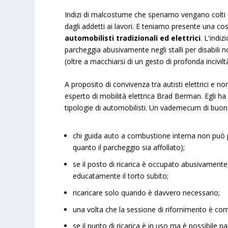
Indizi di malcostume che speriamo vengano colti (e 
dagli addetti ai lavori. E teniamo presente una co
automobilisti tradizionali ed elettrici
. L'indi
parcheggia abusivamente negli stalli per disabili n
(oltre a macchiarsi di un gesto di profonda incivilt
A proposito di convivenza tra autisti elettrici e n
esperto di mobilità elettrica Brad Berman.
Egli h
tipologie di automobilisti. Un vademecum di buon 
chi guida auto a combustione interna non può pa
quanto il parcheggio sia affollato);
se il posto di ricarica è occupato abusivamente,
educatamente il torto subito;
ricaricare solo quando è davvero necessario;
una volta che la sessione di rifornimento è comp
se il punto di ricarica è in uso ma è possibile 