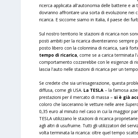
ricerca applicata all'autonomia delle batterie e ai 
dovranno affrontare una sorta di evoluzione nei co
ricarica. E siccome siamo in Italia, il paese dei fu
Sul nostro territorio le stazioni di ricarica non so
posti ambiti per la ricarica diventeranno sempre più
posto libero con la colonnina di ricarica, sarà for
tempo di ricarica
, come se a carica terminata l
comportamento cozzerebbe con le esigenze di ricari
lascia l'auto nelle stazioni di ricarica per un tempo
Se credete che sia un'esagerazione, questa problem
diffusa, come gli USA.
La TESLA
– la famosa azie
prestazioni per il mercato di massa –
si è già a
coloro che lasceranno le vetture nelle aree
Super
0,35 euro al minuto nel caso in cui la maggior pa
TESLA utilizzano le stazioni di ricarica propriet
agli altri di usufruirne. Tutti gli utilizzatori del 
volta terminata la ricarica: oltre quel tempo scat