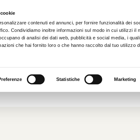
 cookie
HOME
CHI SIAMO
rsonalizzare contenuti ed annunci, per fornire funzionalità dei so
ffico. Condividiamo inoltre informazioni sul modo in cui utilizzi il 
 occupano di analisi dei dati web, pubblicità e social media, i qual
azioni che hai fornito loro o che hanno raccolto dal tuo utilizzo d
9: CON MYPARKING IL POSTO IN
FILA È GARANTITO
Preferenze
Statistiche
Marketing
2019
|
Dal Mondo
|