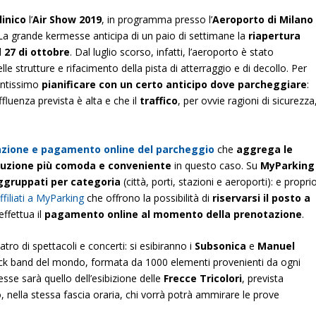
linico
l’
Air Show 2019
, in programma presso l’
Aeroporto di Milano
La grande kermesse anticipa di un paio di settimane la
riapertura
il
27 di ottobre
. Dal luglio scorso, infatti, l’aeroporto è stato
e strutture e rifacimento della pista di atterraggio e di decollo. Per
antissimo
pianificare con un certo anticipo dove parcheggiare
:
affluenza prevista è alta e che il
traffico
, per ovvie ragioni di sicurezza
zione e pagamento online del parcheggio
che
aggrega le
luzione più comoda e conveniente
in questo caso. Su
MyParking
ggruppati per categoria
(città, porti, stazioni e aeroporti): e propri
ffiliati a MyParking
che offrono la possibilità di
riservarsi il posto a
effettua il
pagamento online al momento della prenotazione
.
tro di spettacoli e concerti: si esibiranno i
Subsonica
e
Manuel
rock band del mondo, formata da 1000 elementi provenienti da ogni
se sarà quello dell’esibizione delle
Frecce Tricolori
, prevista
 nella stessa fascia oraria, chi vorrà potrà ammirare le prove