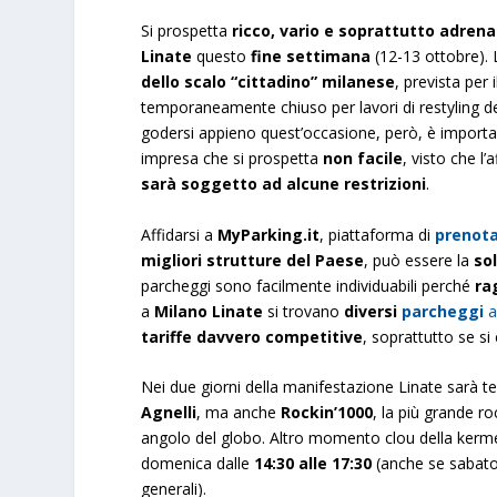
Si prospetta
ricco, vario e soprattutto adrena
Linate
questo
fine settimana
(12-13 ottobre). 
dello scalo “cittadino” milanese
, prevista per 
temporaneamente chiuso per lavori di restyling dell
godersi appieno quest’occasione, però, è import
impresa che si prospetta
non facile
, visto che l’
sarà soggetto ad alcune restrizioni
.
Affidarsi a
MyParking.it
, piattaforma di
prenota
migliori strutture del Paese
, può essere la
so
parcheggi sono facilmente individuabili perché
ra
a
Milano Linate
si trovano
diversi
parcheggi
a
tariffe davvero competitive
, soprattutto se si 
Nei due giorni della manifestazione Linate sarà tea
Agnelli
, ma anche
Rockin’1000
, la più grande 
angolo del globo. Altro momento clou della kermes
domenica dalle
14:30 alle 17:30
(anche se sabato,
generali).