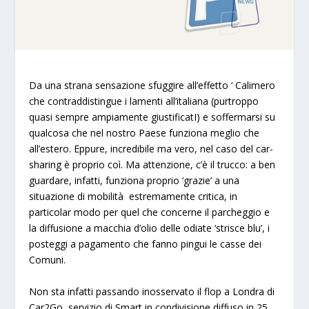
Da una strana sensazione sfuggire all’effetto ‘ Calimero
che contraddistingue i lamenti all’italiana (purtroppo
quasi sempre ampiamente giustificatI) e soffermarsi su
qualcosa che nel nostro Paese funziona meglio che
all’estero
. Eppure, incredibile ma vero, nel caso del
car-
sharing
è proprio coì. Ma attenzione, c’è il trucco: a ben
guardare, infatti, funziona proprio ‘grazie’ a una
situazione di mobilità estremamente critica, in
particolar modo per quel che concerne il parcheggio e
la
diffusione a macchia d’olio delle odiate ‘strisce blu’, i
posteggi a pagamento che fanno pingui le casse dei
Comuni
.
Non sta infatti passando inosservato il
flop a Londra di
Car2Go
, servizio di Smart in condivisione diffuso in 25