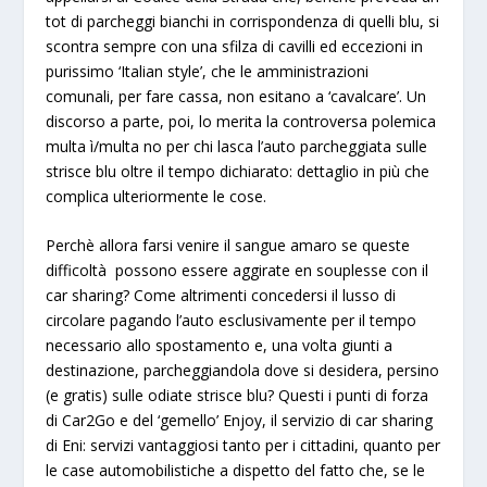
tot di parcheggi bianchi in corrispondenza di quelli blu
, si
scontra sempre con una sfilza di cavilli ed eccezioni in
purissimo ‘Italian style’, che le amministrazioni
comunali, per fare cassa, non esitano a ‘cavalcare’. Un
discorso a parte, poi, lo merita la controversa
polemica
multa ì/multa no
per chi lasca l’auto parcheggiata sulle
strisce blu oltre il tempo dichiarato: dettaglio in più che
complica ulteriormente le cose.
Perchè allora farsi venire il sangue amaro se queste
difficoltà possono essere aggirate
en souplesse
con il
car sharing? Come altrimenti concedersi il lusso di
circolare pagando l’auto esclusivamente per il tempo
necessario allo spostamento e, una volta giunti a
destinazione, parcheggiandola dove si desidera, persino
(e gratis) sulle odiate strisce blu? Questi i punti di forza
di Car2Go e del ‘gemello’ Enjoy, il servizio di car sharing
di Eni: servizi vantaggiosi
tanto per i cittadini, quanto per
le case automobilistiche
a dispetto del fatto che, se le