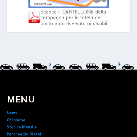
MENU
News
Chi siamo
Storico Mensile
Parcheggio Disabili