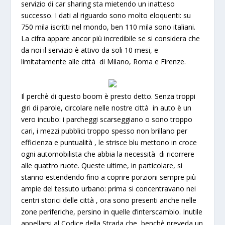
servizio di car sharing sta mietendo un inatteso
successo. I dati al riguardo sono molto eloquenti: su
750 mila iscritti nel mondo
, ben
110 mila sono italiani
.
La cifra appare ancor più incredibile se si considera che
da noi il
servizio è attivo da soli 10 mesi
, e
limitatamente alle città di
Milano, Roma e Firenze
.
Il
perchè di questo boom
è presto detto. Senza troppi
giri di parole,
circolare nelle nostre città in auto è un
vero incubo: i parcheggi scarseggiano
o sono troppo
cari, i
mezzi pubblici troppo spesso non brillano per
efficienza e puntualità
, le
strisce blu mettono in croce
ogni automobilista
che abbia la necessità di ricorrere
alle quattro ruote. Queste ultime, in particolare, si
stanno estendendo fino a
coprire porzioni sempre più
ampie del tessuto urbano
: prima si concentravano nei
centri storici delle città , ora sono presenti anche nelle
zone periferiche, persino in quelle d’interscambio. Inutile
appellarsi al Codice della Strada che, benchè preveda
un