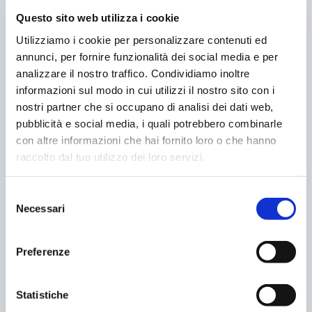
Questo sito web utilizza i cookie
Utilizziamo i cookie per personalizzare contenuti ed
PRECEDENTE
PROSSIMO
annunci, per fornire funzionalità dei social media e per
analizzare il nostro traffico. Condividiamo inoltre
L’AUTO CONNESSA! DOVE
IL GARAGE DI LAPO
informazioni sul modo in cui utilizzi il nostro sito con i
CELEBRARLA, SE NON A
nostri partner che si occupano di analisi dei dati web,
MONZA?
pubblicità e social media, i quali potrebbero combinarle
con altre informazioni che hai fornito loro o che hanno
POST CORRELATI
raccolto dal tuo utilizzo dei loro servizi.
Selezione
Necessari
del
consenso
Preferenze
Statistiche