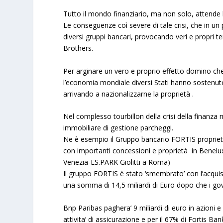
Tutto il mondo finanziario, ma non solo, attende l’e
Le conseguenze coì severe di tale crisi, che in 
diversi gruppi bancari, provocando veri e propri t
Brothers.
Per arginare un vero e proprio effetto domino ch
l’economia mondiale diversi Stati hanno sostenuto 
arrivando a nazionalizzarne la proprietà .
Nel complesso tourbillon della crisi della finanz
immobiliare di gestione parcheggi.
Ne è esempio il Gruppo bancario FORTIS propriet
con importanti concessioni e proprietà in Benelux
Venezia-ES.PARK Giolitti a Roma)
Il gruppo FORTIS è stato ‘smembrato’ con l’acquis
una somma di 14,5 miliardi di Euro dopo che i gov
Bnp Paribas paghera’ 9 miliardi di euro in azioni e
attivita’ di assicurazione e per il 67% di Fortis B