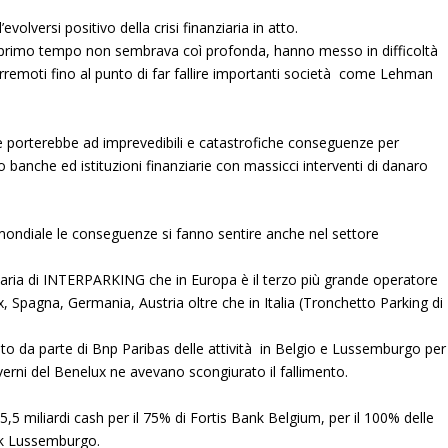
volversi positivo della crisi finanziaria in atto.
un primo tempo non sembrava coì profonda, hanno messo in difficoltà
erremoti fino al punto di far fallire importanti società come Lehman
e porterebbe ad imprevedibili e catastrofiche conseguenze per
banche ed istituzioni finanziarie con massicci interventi di danaro
a mondiale le conseguenze si fanno sentire anche nel settore
aria di INTERPARKING che in Europa è il terzo più grande operatore
, Spagna, Germania, Austria oltre che in Italia (Tronchetto Parking di
to da parte di Bnp Paribas delle attività in Belgio e Lussemburgo per
erni del Benelux ne avevano scongiurato il fallimento.
 5,5 miliardi cash per il 75% di Fortis Bank Belgium, per il 100% delle
ank Lussemburgo.