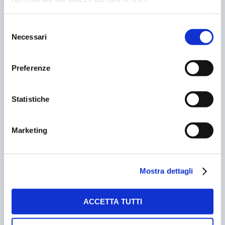
Selezione
E SE IL PARCHEGGIO DIVENTASSE UN
Necessari
del
COWORKING?
consenso
15/05/2019
Preferenze
Statistiche
Marketing
Mostra dettagli
IL PARCHEGGIO DEL FUTURO? UN’OPERA D’ARTE
ACCETTA TUTTI
28/01/2007