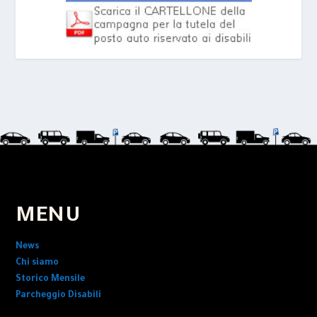
MENU
News
Chi siamo
Storico Mensile
Parcheggio Disabili