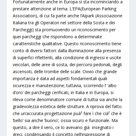
Fortunatamente anche in Europa si sta incominciando a
prestare attenzione al tema. L’
EPA
(European Parking
Association), di cui fa parte anche l’
Aipark
(Associazione
Italiana tra gli Operatori nel settore della Sosta e dei
Parcheggi)
sta promuovendo un riconoscimento per
quei parcheggi che rispondono a determinate
caratteristiche qualitative
. Questo riconoscimento tiene
conto di diversi fattori: dalla illuminazione alla presenza
di superfici riflettenti, alla condizione di ingressi e uscite
veicolari, delle aree di sosta, dei percorsi pedonali, degli
ascensoti, delle trombe delle scale. Ovvio che grande
importanza è data ad aspetti fondamentali quali
sicurezza e manutenzione; tuttavia, scorrendo l’ ‘albo
d’oro’ dei parcheggi cerificati, in Italia e in Europa, si
rileva come denominatore comune di tuttia sia anche la
gradevolezza estetica delle strutture
. A riprova del fatto
che un’accurata progettazione puà² fare ì che cià² che è
‘bello’ sia anche ‘buono’, ossia sicuro e funzionale. Ma
questo, a dire il vero, ce lo avevano già insegnato i
greci, condensando il concetto nell’espressione di