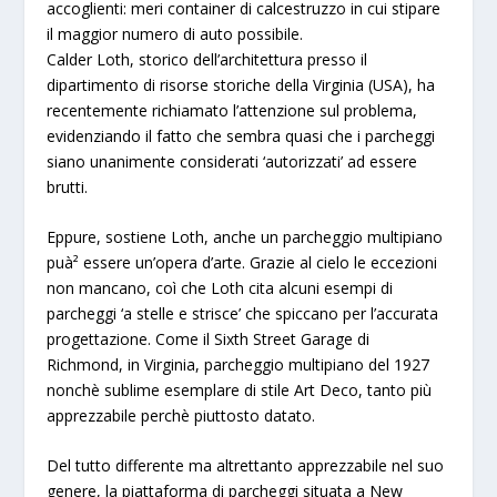
accoglienti:
meri container di calcestruzzo
in cui stipare
il maggior numero di auto possibile.
Calder Loth
, storico dell’architettura presso il
dipartimento di risorse storiche della Virginia (USA), ha
recentemente richiamato l’attenzione sul problema,
evidenziando il fatto che sembra quasi che i parcheggi
siano unanimente considerati ‘autorizzati’ ad essere
brutti.
Eppure, sostiene Loth, anche un parcheggio multipiano
puà² essere un’opera d’arte. Grazie al cielo
le eccezioni
non mancano
, coì che Loth cita alcuni esempi di
parcheggi ‘a stelle e strisce’ che spiccano per l’accurata
progettazione. Come il
Sixth Street Garage di
Richmond, in Virginia, parcheggio multipiano del 1927
nonchè sublime esemplare di stile Art Deco, tanto più
apprezzabile perchè piuttosto datato.
Del tutto differente ma altrettanto apprezzabile nel suo
genere, la piattaforma di parcheggi situata a
New