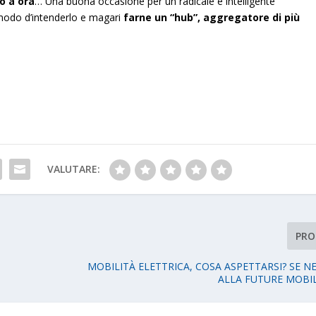
o a ora
… Una buona occasione per un radicale e intelligente
 modo d’intenderlo e magari
farne un “hub”, aggregatore di più
VALUTARE:
PRO
MOBILITÀ ELETTRICA, COSA ASPETTARSI? SE N
ALLA FUTURE MOBI