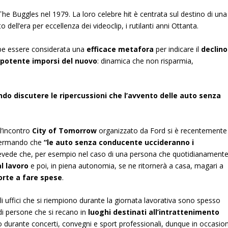
The Buggles nel 1979. La loro celebre hit è centrata sul destino di una
 dell’era per eccellenza dei videoclip, i rutilanti anni Ottanta.
bbe essere considerata una
efficace metafora
per indicare il
declino
potente imporsi del nuovo
: dinamica che non risparmia,
do discutere le ripercussioni che l’avvento delle auto senza
l’incontro
City of Tomorrow
organizzato da Ford si è recentemente
fermando che
“le auto senza conducente uccideranno i
prevede che, per esempio nel caso di una persona che quotidianament
al lavoro
e poi, in piena autonomia, se ne ritornerà a casa, magari a
orte a fare spese
.
 uffici che si riempiono durante la giornata lavorativa sono spesso
 di persone che si recano in
luoghi destinati all’intrattenimento
lo durante concerti, convegni e sport professionali, dunque in occasion