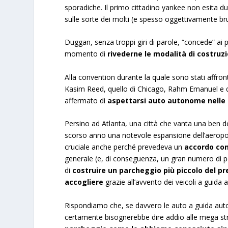
sporadiche. Il primo cittadino yankee non esita 
sulle sorte dei molti (e spesso oggettivamente bru
Duggan, senza troppi giri di parole, “concede” ai
momento di
rivederne le modalità di costruz
Alla convention durante la quale sono stati affron
Kasim Reed, quello di Chicago, Rahm Emanuel e q
affermato di
aspettarsi auto autonome nelle l
Persino ad Atlanta, una città che vanta una ben
scorso anno una notevole espansione dell’aeropor
cruciale anche perché prevedeva un
accordo con 
generale (e, di conseguenza, un gran numero di pos
di
costruire un parcheggio più piccolo del pr
accogliere
grazie all’avvento dei veicoli a guid
Rispondiamo che, se davvero le auto a guida aut
certamente bisognerebbe dire addio alle mega stru