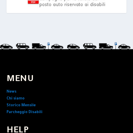
MENU
News
Chi siamo
Storico Mensile
Parcheggio Disabili
HELP