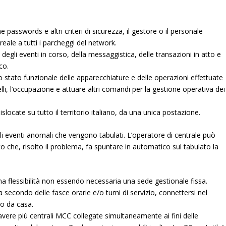
passwords e altri criteri di sicurezza, il gestore o il personale
eale a tutti i parcheggi del network.
degli eventi in corso, della messaggistica, delle transazioni in atto e
co.
lo stato funzionale delle apparecchiature e delle operazioni effettuate
lli, l’occupazione e attuare altri comandi per la gestione operativa dei
islocate su tutto il territorio italiano, da una unica postazione.
li eventi anomali che vengono tabulati. L’operatore di centrale può
ento che, risolto il problema, fa spuntare in automatico sul tabulato la
ima flessibilità non essendo necessaria una sede gestionale fissa.
a secondo delle fasce orarie e/o turni di servizio, connettersi nel
o da casa.
avere più centrali
MCC
collegate simultaneamente ai fini delle