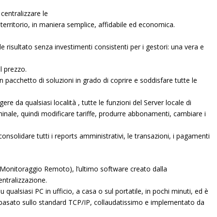
i
centralizzare le
l territorio, in maniera semplice, affidabile ed economica.
le risultato senza investimenti consistenti per i gestori: una vera e
l prezzo.
 un pacchetto di soluzioni in grado di coprire e soddisfare tutte le
gere da qualsiasi località , tutte le funzioni del Server locale di
minale, quindi modificare tariffe, produrre abbonamenti, cambiare i
consolidare tutti i reports amministrativi, le transazioni, i pagamenti
 Monitoraggio Remoto), l’ultimo software creato dalla
ntralizzazione.
 su
qualsiasi PC in ufficio, a casa o sul portatile
, in pochi minuti, ed è
 è basato sullo standard TCP/IP, collaudatissimo e implementato da