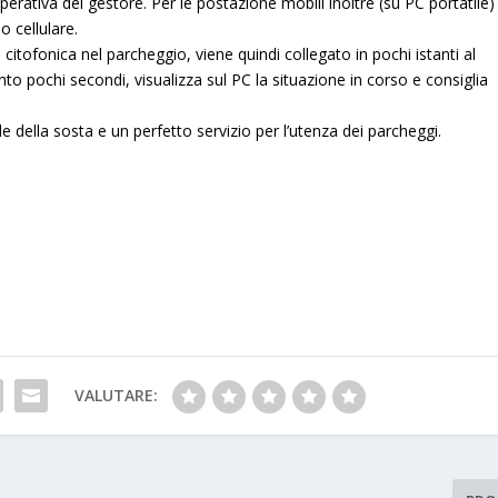
rativa del gestore. Per le postazione mobili inoltre (su PC portatile)
o cellulare.
 citofonica nel parcheggio, viene quindi collegato in pochi istanti al
tanto pochi secondi, visualizza sul PC la situazione in corso e consiglia
e della sosta e un perfetto servizio per l’utenza dei parcheggi.
VALUTARE: