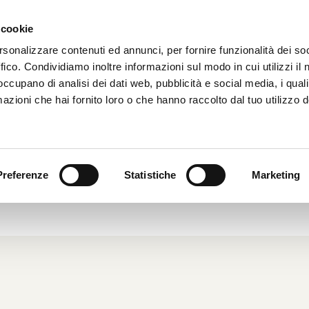
 cookie
HOME
CHI SIAMO
rsonalizzare contenuti ed annunci, per fornire funzionalità dei so
ffico. Condividiamo inoltre informazioni sul modo in cui utilizzi il 
 occupano di analisi dei dati web, pubblicità e social media, i qual
azioni che hai fornito loro o che hanno raccolto dal tuo utilizzo d
ON SKIDATA MCC: FACILE ED
ECONOMICO
Preferenze
Statistiche
Marketing
al Mondo
,
Dalle Aziende
|