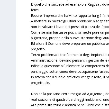
E’ quello che succede ad esempio a
Ragusa
, dov
fermi.
Eppure l’impresa che ha vinto l’appalto ha già firm
A mettersi in mezzo’gli ultimi problemi’: bisogna t
non intralciare i lavori nei pressi di piazza del Pop
Come se non bastasse poi, ci si mette pure un pri
biglietteria, proprio nella nuova stazione degli au
Ed allora il Comune deve preparare un pubblico avv
progetto.
Terzo problema: il trasferimento degli impianti di r
Amministrazione, devono pensarci i gestori delle 
Infine la questione più rilevante: la competenza de
parcheggio sotterraneo deve occuparsene l’assessor
In attesa che il dubbio amletico venga risolto, il 
progettuale.
Non se la passano certo meglio ad
Agrigento
, d
realizzazione di quattro parcheggi multipiano: uno i
Alla prima struttura è andata bene, visto che è s