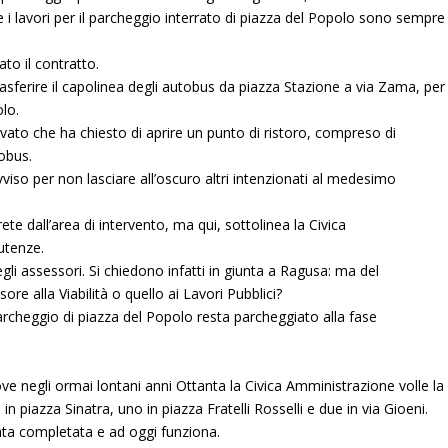
e i lavori per il parcheggio interrato di piazza del Popolo sono sempre
ato il contratto.
rasferire il capolinea degli autobus da piazza Stazione a via Zama, per
olo.
vato che ha chiesto di aprire un punto di ristoro, compreso di
tobus.
iso per non lasciare all’oscuro altri intenzionati al medesimo
ete dall’area di intervento, ma qui, sottolinea la Civica
utenze.
gli assessori. Si chiedono infatti in giunta a Ragusa: ma del
e alla Viabilità o quello ai Lavori Pubblici?
parcheggio di piazza del Popolo resta parcheggiato alla fase
ove negli ormai lontani anni Ottanta la Civica Amministrazione volle la
n piazza Sinatra, uno in piazza Fratelli Rosselli e due in via Gioeni.
tata completata e ad oggi funziona.