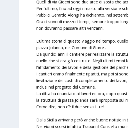
Quelli di via Gioeni sono due aree di sosta che a
Per l’ultimo, fino ad oggi rimasto alla versione sc
Pubblici Gerardo Alongi ha dichiarato, nel settembr
Ora ci sono di mezzo i tempi, sempre troppo lungh
non dovranno passare altri vent’anni.
L’ultima storia di questo viaggio nel tempo, quell
piazza Jolanda, nel Comune di
Giarre
.
Da quindici anni il cantiere per realizzare la strut
quello che si era già costruito. Negli ultimi temp
l’affidamento dei lavori e della gestione del parch
I cantieri erano finalmente ripartiti, ma poi si sono
lievitazione dei costi di completamento dei lavori
inclusi nel progetto del Comune.
La ditta ha rinunciato ai lavori ed ora, dopo quasi
la struttura di piazza Jolanda sarà riproposta sul
Come dire, non c’è il due senza il tre!
Dalla Sicilia arrivano però anche buone notizie in
Nei giorni scorsi infatti a
Trapani
il Consiglio mun