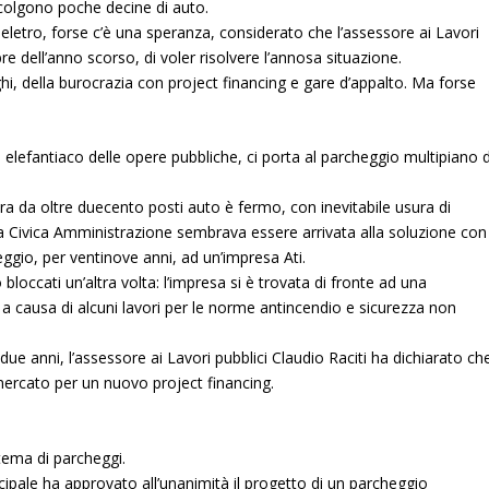
ccolgono poche decine di auto.
heletro, forse c’è una speranza, considerato che l’assessore ai Lavori
e dell’anno scorso, di voler risolvere l’annosa situazione.
i, della burocrazia con project financing e gare d’appalto. Ma forse
o elefantiaco delle opere pubbliche, ci porta al parcheggio multipiano d
tura da oltre duecento posti auto è fermo, con inevitabile usura di
i la Civica Amministrazione sembrava essere arrivata alla soluzione con
eggio, per ventinove anni, ad un’impresa Ati.
 bloccati un’altra volta: l’impresa si è trovata di fronte ad una
, a causa di alcuni lavori per le norme antincendio e sicurezza non
 due anni, l’assessore ai Lavori pubblici Claudio Raciti ha dichiarato ch
 mercato per un nuovo project financing.
 tema di parcheggi.
icipale ha approvato all’unanimità il progetto di un parcheggio