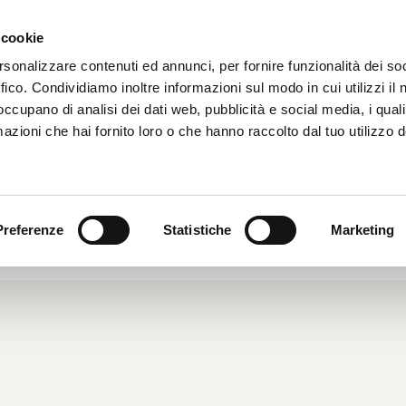
 cookie
HOME
CHI SIAMO
rsonalizzare contenuti ed annunci, per fornire funzionalità dei so
ffico. Condividiamo inoltre informazioni sul modo in cui utilizzi il 
 occupano di analisi dei dati web, pubblicità e social media, i qual
azioni che hai fornito loro o che hanno raccolto dal tuo utilizzo d
NTIACI PER I PARCHEGGI
2005
|
Dal Mondo
|
Preferenze
Statistiche
Marketing