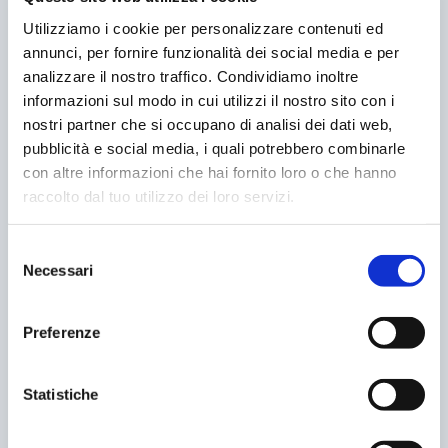
Utilizziamo i cookie per personalizzare contenuti ed
FIRENZE. AUMENTANO LE TARIFFE DELLA SOSTA
annunci, per fornire funzionalità dei social media e per
IN CENTRO
analizzare il nostro traffico. Condividiamo inoltre
26/10/2008
informazioni sul modo in cui utilizzi il nostro sito con i
nostri partner che si occupano di analisi dei dati web,
pubblicità e social media, i quali potrebbero combinarle
con altre informazioni che hai fornito loro o che hanno
raccolto dal tuo utilizzo dei loro servizi.
Selezione
Necessari
del
consenso
Preferenze
VA’ DOVE TI PORTA IL PARCHEGGIO
11/11/2008
Statistiche