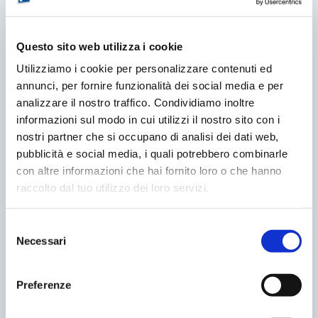
CONDIVIDERE:
Questo sito web utilizza i cookie
Utilizziamo i cookie per personalizzare contenuti ed
VALUTARE:
annunci, per fornire funzionalità dei social media e per
analizzare il nostro traffico. Condividiamo inoltre
informazioni sul modo in cui utilizzi il nostro sito con i
nostri partner che si occupano di analisi dei dati web,
PRECEDENTE
PROSSIMO
pubblicità e social media, i quali potrebbero combinarle
BARI. 24Â° CONVEGNO
‘GRATTINO’ NESSUNA
con altre informazioni che hai fornito loro o che hanno
AIPARK
SANZIONE SENZA
raccolto dal tuo utilizzo dei loro servizi.
ESPOSIZIONE.
Selezione
POST CORRELATI
Necessari
del
consenso
Preferenze