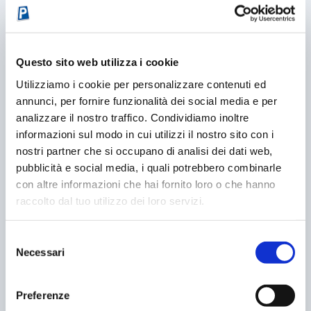
LA FIERA DELLA MOBILITÀ PUNTA GLI OCCHI
SULLA SOSTA
Questo sito web utilizza i cookie
04/10/2017
Utilizziamo i cookie per personalizzare contenuti ed
annunci, per fornire funzionalità dei social media e per
analizzare il nostro traffico. Condividiamo inoltre
informazioni sul modo in cui utilizzi il nostro sito con i
nostri partner che si occupano di analisi dei dati web,
pubblicità e social media, i quali potrebbero combinarle
con altre informazioni che hai fornito loro o che hanno
raccolto dal tuo utilizzo dei loro servizi.
Selezione
Necessari
del
DUE RUOTE: IL FUTURO E’ UNDERGROUND
consenso
30/01/2006
Preferenze