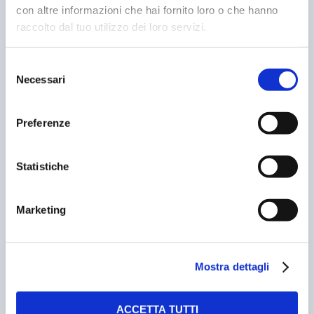
con altre informazioni che hai fornito loro o che hanno
ANCONA. BICI ELETTRICHE PER CHI PARCHEGGIA
raccolto dal tuo utilizzo dei loro servizi.
13/09/2007
Selezione
Necessari
del
consenso
Preferenze
Statistiche
Marketing
COME TI PROGETTO IL PARCHEGGIO DI
TENDENZA
29/12/2008
Mostra dettagli
ACCETTA TUTTI