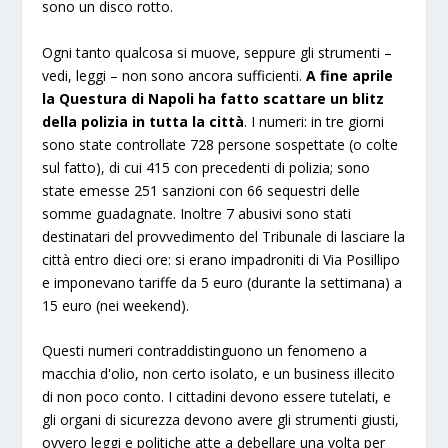
sono un disco rotto.
Ogni tanto qualcosa si muove, seppure gli strumenti –
vedi, leggi – non sono ancora sufficienti.
A fine aprile
la Questura di Napoli ha fatto scattare un blitz
della polizia in tutta la città
. I numeri: in tre giorni
sono state controllate 728 persone sospettate (o colte
sul fatto), di cui 415 con precedenti di polizia; sono
state emesse 251 sanzioni con 66 sequestri delle
somme guadagnate. Inoltre 7 abusivi sono stati
destinatari del provvedimento del Tribunale di lasciare la
città entro dieci ore: si erano impadroniti di Via Posillipo
e imponevano tariffe da 5 euro (durante la settimana) a
15 euro (nei weekend).
Questi numeri contraddistinguono un fenomeno a
macchia d'olio, non certo isolato, e un business illecito
di non poco conto. I cittadini devono essere tutelati, e
gli organi di sicurezza devono avere gli strumenti giusti,
ovvero leggi e politiche atte a debellare una volta per