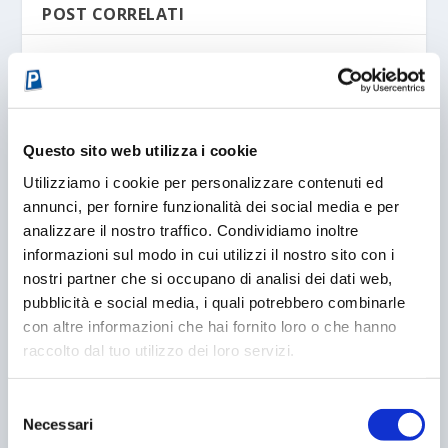
POST CORRELATI
Questo sito web utilizza i cookie
Utilizziamo i cookie per personalizzare contenuti ed
annunci, per fornire funzionalità dei social media e per
analizzare il nostro traffico. Condividiamo inoltre
informazioni sul modo in cui utilizzi il nostro sito con i
nostri partner che si occupano di analisi dei dati web,
VACANZE ALLE PORTE: COME CONTRASTARE IL
pubblicità e social media, i quali potrebbero combinarle
CARO-PARCHEGGI
con altre informazioni che hai fornito loro o che hanno
03/06/2013
raccolto dal tuo utilizzo dei loro servizi.
Selezione
Necessari
del