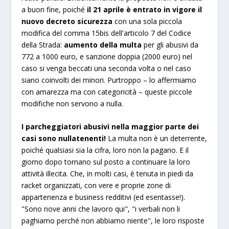
a buon fine, poiché
il 21 aprile è entrato in vigore il
nuovo decreto sicurezza
con una sola piccola
modifica del comma 15bis dell'articolo 7 del Codice
della Strada:
aumento della multa
per gli abusivi da
772 a 1000 euro, e sanzione doppia (2000 euro) nel
caso si venga beccati una seconda volta o nel caso
siano coinvolti dei minori. Purtroppo – lo affermiamo
con amarezza ma con categoricità – queste piccole
modifiche non servono a nulla.
I parcheggiatori abusivi nella maggior parte dei
casi sono nullatenenti!
La multa non è un deterrente,
poiché qualsiasi sia la cifra, loro non la pagano. E il
giorno dopo tornano sul posto a continuare la loro
attività illecita. Che, in molti casi, è tenuta in piedi da
racket organizzati, con vere e proprie zone di
appartenenza e business redditivi (ed esentasse!).
"Sono nove anni che lavoro qui", "i verbali non li
paghiamo perché non abbiamo niente", le loro risposte