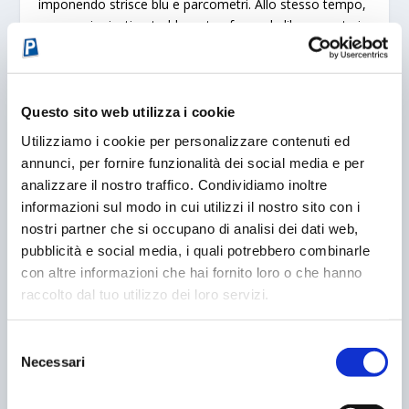
imponendo strisce blu e parcometri. Allo stesso tempo,
neppure i privati potrebbero trasformarla liberamente in
una zona a pagamento aperta a tutti: in quel caso si
configurerebbe un parcheggio privato a pagamento,
con conseguenti obblighi fiscali e amministrativi
(inquadramento dell’attività, imposizione tributaria,
Questo sito web utilizza i cookie
eventuale dichiarazione dei proventi).
Utilizziamo i cookie per personalizzare contenuti ed
annunci, per fornire funzionalità dei social media e per
Ecco perché il punto centrale non è il parcometro in sé,
analizzare il nostro traffico. Condividiamo inoltre
ma la classificazione ufficiale della strada.
Serve
informazioni sul modo in cui utilizzi il nostro sito con i
chiarezza sugli atti formali
: o la via è pubblica, e
nostri partner che si occupano di analisi dei dati web,
allora il Comune ne assume pienamente diritti e doveri
pubblicità e social media, i quali potrebbero combinarle
(tariffazione ma anche manutenzione); oppure è
con altre informazioni che hai fornito loro o che hanno
privata, e non può essere assoggettata a un uso
raccolto dal tuo utilizzo dei loro servizi.
pubblico a pagamento senza un provvedimento
amministrativo chiaro e inequivocabile.
Selezione
La sosta è uno strumento di governo urbano, non
Necessari
del
soltanto una leva di bilancio. Ma quando entra in gioco
consenso
la natura giuridica dello spazio — pubblico o privato —