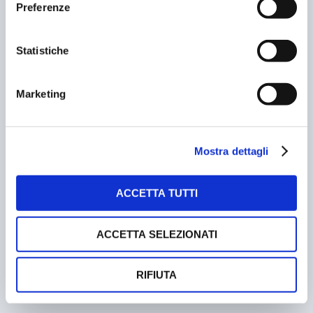
Preferenze
la questione diventa prima di tutto
una questione di
diritto e di correttezza istituzionale
.
Statistiche
Marketing
CONDIVIDERE:
Mostra dettagli
VALUTARE:
ACCETTA TUTTI
ACCETTA SELEZIONATI
PRECEDENTE
PROSSIMO
TALKING TRAFFIC, VERSO
NAPOLI, STRISCE BLU
RIFIUTA
IL TRAFFICO
OCCUPATE PER FARE
COOPERATIVO
CASSA