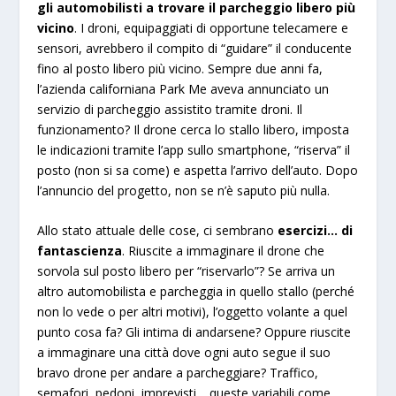
gli automobilisti a trovare il parcheggio libero più
vicino
. I droni, equipaggiati di opportune telecamere e
sensori, avrebbero il compito di “guidare” il conducente
fino al posto libero più vicino. Sempre due anni fa,
l’azienda californiana Park Me aveva annunciato un
servizio di parcheggio assistito tramite droni. Il
funzionamento? Il drone cerca lo stallo libero, imposta
le indicazioni tramite l’app sullo smartphone, “riserva” il
posto (non si sa come) e aspetta l’arrivo dell’auto. Dopo
l’annuncio del progetto, non se n’è saputo più nulla.
Allo stato attuale delle cose, ci sembrano
esercizi… di
fantascienza
. Riuscite a immaginare il drone che
sorvola sul posto libero per “riservarlo”? Se arriva un
altro automobilista e parcheggia in quello stallo (perché
non lo vede o per altri motivi), l’oggetto volante a quel
punto cosa fa? Gli intima di andarsene? Oppure riuscite
a immaginare una città dove ogni auto segue il suo
bravo drone per andare a parcheggiare? Traffico,
semafori, pedoni, imprevisti… queste variabili come