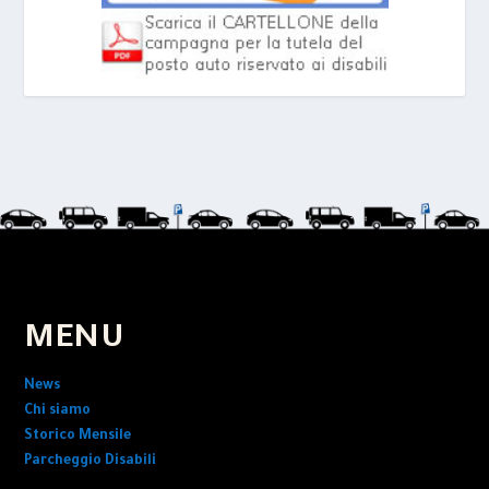
MENU
News
Chi siamo
Storico Mensile
Parcheggio Disabili