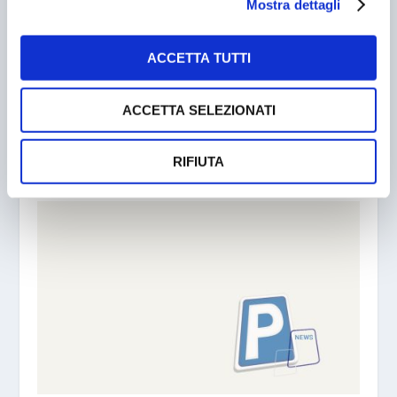
Mostra dettagli
ACCETTA TUTTI
ACCETTA SELEZIONATI
PARCHEGGIO: ANCHE I COLOSSI PIANGONO
RIFIUTA
14/12/2006