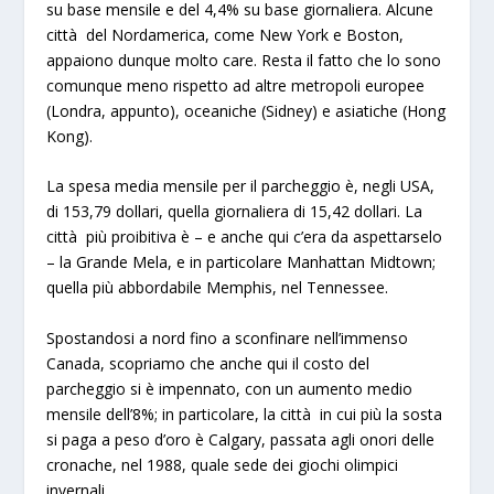
su base mensile e del 4,4% su base giornaliera. Alcune
città del Nordamerica, come New York e Boston,
appaiono dunque molto care. Resta il fatto che lo sono
comunque meno rispetto ad altre metropoli europee
(Londra, appunto), oceaniche (Sidney) e asiatiche (Hong
Kong).
La spesa media mensile per il parcheggio è, negli USA,
di 153,79 dollari, quella giornaliera di 15,42 dollari. La
città più proibitiva è – e anche qui c’era da aspettarselo
– la Grande Mela, e in particolare Manhattan Midtown;
quella più abbordabile Memphis, nel Tennessee.
Spostandosi a nord fino a sconfinare nell’immenso
Canada, scopriamo che anche qui il costo del
parcheggio si è impennato, con un aumento medio
mensile dell’8%; in particolare, la città in cui più la sosta
si paga a peso d’oro è Calgary, passata agli onori delle
cronache, nel 1988, quale sede dei giochi olimpici
invernali.