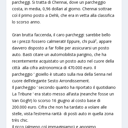
parcheggi. Si tratta di Chennai, dove un parcheggio
costa, in media, 0,96 dollari al giorno. Chennai sottrae
coì il primo posto a Dehli, che era in vetta alla classifica
lo scorso anno.
Gran brutta faccenda, il caro parcheggi: sarebbe bello
se i prezzi fossero calmierati! Eppure, chi puà², appare
davvero disposto a far follie per assicurarsi un posto
auto. Basti citare un automobilista parigino, che ha
recentemente acquistato un posto auto nel cuore della
città alla cifra astronomica di 470.000 euro. Il
parcheggio ‘ gioiello è situato sulla riva della Senna nel
cuore dell’elegante Sesto Arrondissement.
Il parcheggio ‘ secondo quanto ha riportato il quotidiano
La Tribune ‘ era stato messo all’asta (neanche fosse un
Van Gogh!) lo scorso 16 giugno al costo base di
200.000 euro. Cifra che non ha tardato a volare alle
stelle, vista l’estrema rarità di posti auto in quella zona
très chic
.
Il ricco (almeno coì immaginiamo) e anonimo