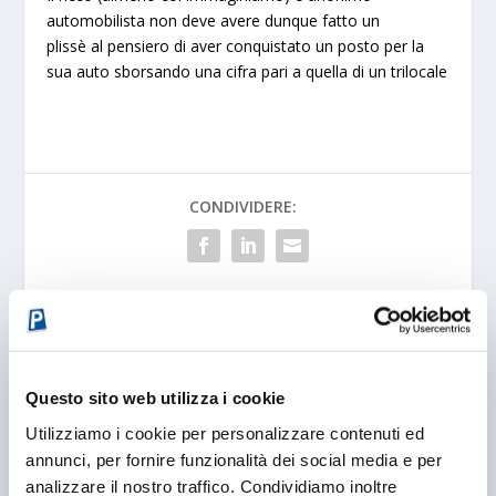
automobilista non deve avere dunque fatto un
plissè
al pensiero di aver conquistato un posto per la
sua auto sborsando una cifra pari a quella di un trilocale
CONDIVIDERE:
VALUTARE:
Questo sito web utilizza i cookie
PRECEDENTE
PROSSIMO
Utilizziamo i cookie per personalizzare contenuti ed
NUOVO PARKING A
AL MARE IL ‘BLU’
annunci, per fornire funzionalità dei social media e per
RICCIONE
COMINCIA DAI PARCHEGGI
analizzare il nostro traffico. Condividiamo inoltre