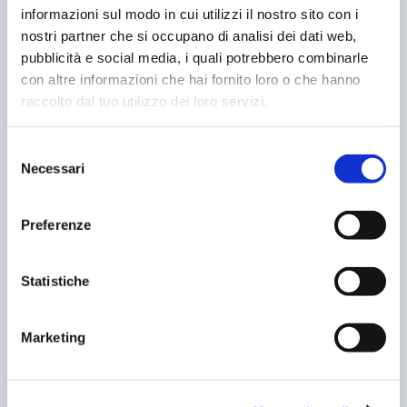
informazioni sul modo in cui utilizzi il nostro sito con i
POST CORRELATI
nostri partner che si occupano di analisi dei dati web,
pubblicità e social media, i quali potrebbero combinarle
con altre informazioni che hai fornito loro o che hanno
raccolto dal tuo utilizzo dei loro servizi.
Selezione
Necessari
del
consenso
Preferenze
Statistiche
PARMA. CAPOFILA DEL BIKE SHARING IN ITALIA
11/11/2004
Marketing