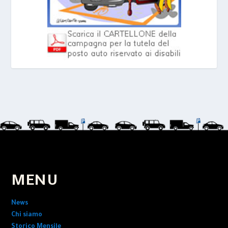
MENU
News
Chi siamo
Storico Mensile