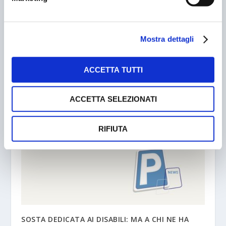
PRECEDENTE
PROSSIMO
TORINO. TAGLIO DEL
ZTL, NONSENSE E
NASTRO PER IL
FURBERIE: PICCOLA GUIDA
Mostra dettagli
CONGRESSO EPA
ALL’ITALIANA
ACCETTA TUTTI
POST CORRELATI
ACCETTA SELEZIONATI
RIFIUTA
SOSTA DEDICATA AI DISABILI: MA A CHI NE HA