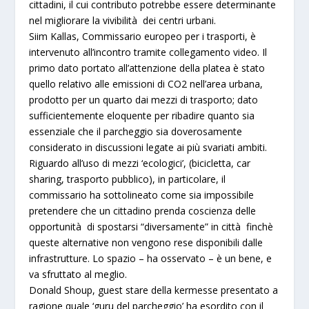
cittadini, il cui contributo potrebbe essere determinante
nel migliorare la vivibilità dei centri urbani.
Siim Kallas, Commissario europeo per i trasporti
, è
intervenuto all’incontro tramite collegamento video. Il
primo dato portato all’attenzione della platea è stato
quello relativo alle
emissioni di CO2 nell’area urbana
,
prodotto per un quarto dai mezzi di trasporto; dato
sufficientemente eloquente per ribadire quanto sia
essenziale che il parcheggio sia doverosamente
considerato in discussioni legate ai più svariati ambiti.
Riguardo all’uso di mezzi ‘ecologici’, (bicicletta, car
sharing, trasporto pubblico), in particolare, il
commissario ha sottolineato come sia impossibile
pretendere che un cittadino prenda coscienza delle
opportunità di spostarsi “diversamente” in città finchè
queste alternative non vengono rese disponibili dalle
infrastrutture.
Lo spazio – ha osservato – è un bene, e
va sfruttato al meglio
.
Donald Shoup
, guest stare della kermesse presentato a
ragione quale ‘guru del parcheggio’ ha esordito con il