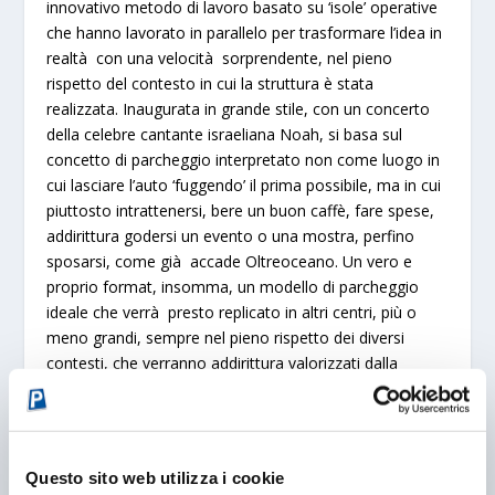
innovativo metodo di lavoro basato su ‘isole’ operative
che hanno lavorato in parallelo per trasformare l’idea in
realtà con una velocità sorprendente, nel pieno
rispetto del contesto in cui la struttura è stata
realizzata. Inaugurata in grande stile, con un concerto
della celebre cantante israeliana Noah, si basa sul
concetto di parcheggio interpretato non come luogo in
cui lasciare l’auto ‘fuggendo’ il prima possibile, ma in cui
piuttosto
intrattenersi
, bere un buon caffè, fare spese,
addirittura godersi un evento o una mostra, perfino
sposarsi, come già accade Oltreoceano. Un vero e
proprio
format
, insomma, un modello di parcheggio
ideale che verrà presto replicato in altri centri, più o
meno grandi, sempre nel pieno rispetto dei diversi
contesti, che verranno addirittura valorizzati dalla
presenza di queste strutture.
La terza giornata ha dato infine modo ai presenti di
sintetizzare i molti temi trattati
, riflettendo sulla
Questo sito web utilizza i cookie
centralità del ruolo del parcheggio in
seno alla mobilità