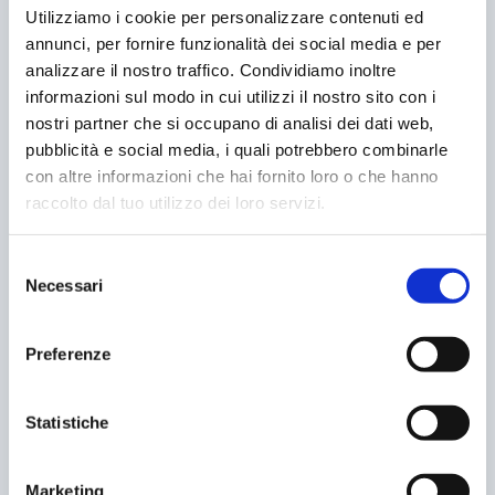
Utilizziamo i cookie per personalizzare contenuti ed
e all’infomobilità
, che con sempre maggiore efficacia si
annunci, per fornire funzionalità dei social media e per
rivelerà , in un prossimo futuro, l’elemento sul quale
analizzare il nostro traffico. Condividiamo inoltre
puntare per muoversi con anticipo, dribblando eventuali
problemi ancor prima che si presentino e contribuendo
informazioni sul modo in cui utilizzi il nostro sito con i
in prima persona a migliorare la
qualità della vita
nelle
nostri partner che si occupano di analisi dei dati web,
giungle d’asfalto di tutto il mondo.
pubblicità e social media, i quali potrebbero combinarle
con altre informazioni che hai fornito loro o che hanno
raccolto dal tuo utilizzo dei loro servizi.
Selezione
Necessari
del
CONDIVIDERE:
consenso
Preferenze
VALUTARE:
Statistiche
Marketing