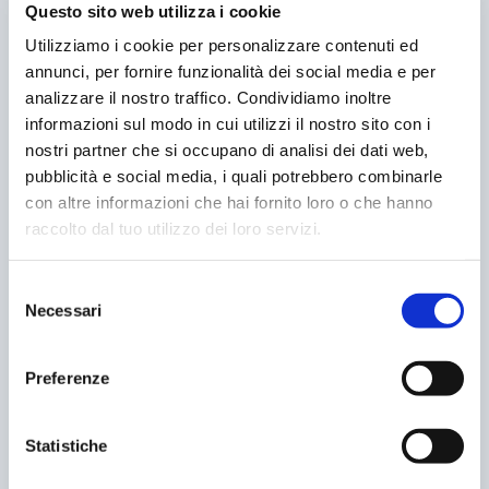
VALUTARE:
Questo sito web utilizza i cookie
Utilizziamo i cookie per personalizzare contenuti ed
annunci, per fornire funzionalità dei social media e per
analizzare il nostro traffico. Condividiamo inoltre
PRECEDENTE
PROSSIMO
informazioni sul modo in cui utilizzi il nostro sito con i
nostri partner che si occupano di analisi dei dati web,
COME FUNZIONA IL
LE DIMENSIONI DEGLI
pubblicità e social media, i quali potrebbero combinarle
PASSO CARRABILE
STALLI SONO ADEGUATE?
con altre informazioni che hai fornito loro o che hanno
raccolto dal tuo utilizzo dei loro servizi.
POST CORRELATI
Selezione
Necessari
del
consenso
Preferenze
Statistiche