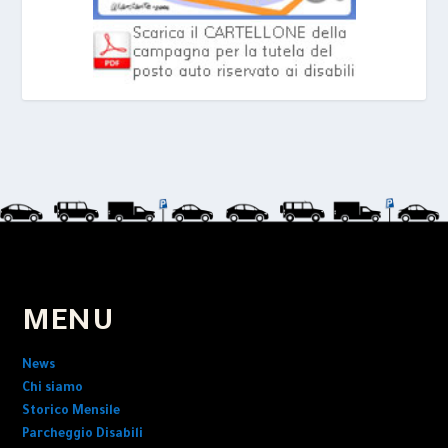
MENU
News
Chi siamo
Storico Mensile
Parcheggio Disabili