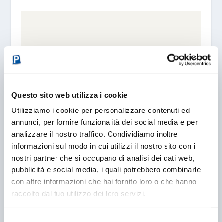
Questo sito web utilizza i cookie
Utilizziamo i cookie per personalizzare contenuti ed
annunci, per fornire funzionalità dei social media e per
A MILANO UNA NUOVA IDEA PER LA SOSTA
analizzare il nostro traffico. Condividiamo inoltre
NOTTURNA: IL SUPERMERCATO
informazioni sul modo in cui utilizzi il nostro sito con i
04/05/2021
nostri partner che si occupano di analisi dei dati web,
pubblicità e social media, i quali potrebbero combinarle
con altre informazioni che hai fornito loro o che hanno
raccolto dal tuo utilizzo dei loro servizi.
Selezione