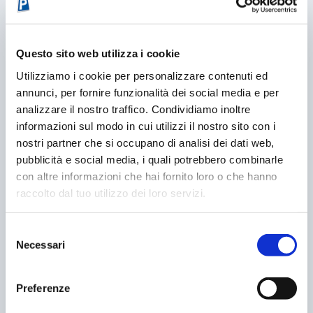
PALERMO. LENZUOLA ALLE FINESTRE CONTRO IL
CARO’PARCHEGGI
Questo sito web utilizza i cookie
20/12/2007
Utilizziamo i cookie per personalizzare contenuti ed
annunci, per fornire funzionalità dei social media e per
analizzare il nostro traffico. Condividiamo inoltre
informazioni sul modo in cui utilizzi il nostro sito con i
nostri partner che si occupano di analisi dei dati web,
pubblicità e social media, i quali potrebbero combinarle
con altre informazioni che hai fornito loro o che hanno
raccolto dal tuo utilizzo dei loro servizi.
Selezione
Necessari
GESTIONE DELLA SOSTA: UN PROBLEMA? NO,
del
UN’OPPORTUNITÀ!
consenso
03/04/2011
Preferenze