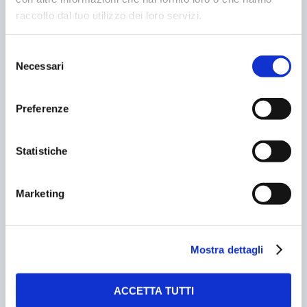
raccolto dal tuo utilizzo dei loro servizi.
Selezione
Necessari
del
consenso
TORINO: IN CENTRO COL TELEPASS
16/03/2003
Preferenze
Statistiche
Marketing
Mostra dettagli
ACCETTA TUTTI
PARCHEGGI E NUOVI SPAZI PER LA FIERA DI
VERONA