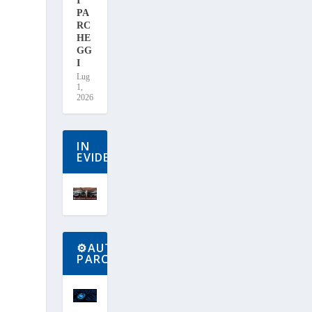
I
PA
RC
HE
GG
I
Lug
1,
2026
IN
EVIDENZA
⚙️AUTOMAZIONE
PARCHEGGI