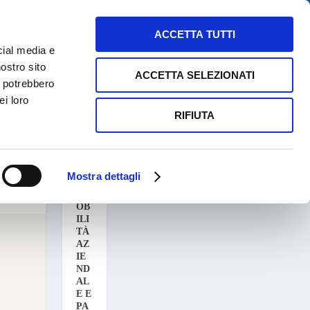
NEWS
MAPPE PARCHEGGI
CONTATTI
ACCETTA TUTTI
cial media e
nostro sito
ACCETTA SELEZIONATI
i potrebbero
ei loro
RIFIUTA
ULTIME
NEWS
Mostra dettagli
M
OB
ILI
TÀ
AZ
IE
ND
AL
E E
PA