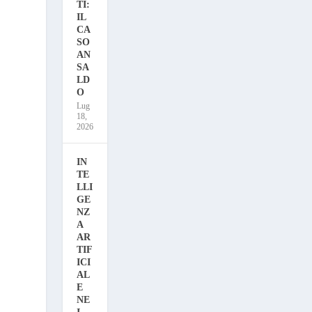
TI:
IL
CA
SO
AN
SA
LD
O
Lug
18,
2026
IN
TE
LLI
GE
NZ
A
AR
TIF
ICI
AL
E
NE