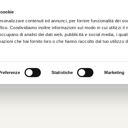
 cookie
HOME
CHI SIAMO
rsonalizzare contenuti ed annunci, per fornire funzionalità dei so
ffico. Condividiamo inoltre informazioni sul modo in cui utilizzi il 
 occupano di analisi dei dati web, pubblicità e social media, i qual
azioni che hai fornito loro o che hanno raccolto dal tuo utilizzo d
 LANCIA VARIOFLEX
04
|
Dalle Aziende
|
Preferenze
Statistiche
Marketing