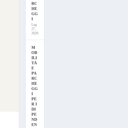
RC
HE
GG
I
Lug
27,
2026
M
OB
ILI
TÀ
E
PA
RC
HE
GG
I
PE
R I
DI
PE
ND
EN