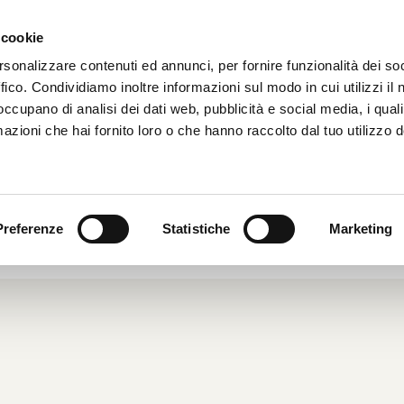
 cookie
HOME
CHI SIAMO
rsonalizzare contenuti ed annunci, per fornire funzionalità dei so
ffico. Condividiamo inoltre informazioni sul modo in cui utilizzi il 
 occupano di analisi dei dati web, pubblicità e social media, i qual
azioni che hai fornito loro o che hanno raccolto dal tuo utilizzo d
 DUE RUOTE-ACI-CENSIS
2004
|
Dal Mondo
|
Preferenze
Statistiche
Marketing