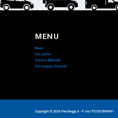
MENU
News
Chi siamo
Storico Mensile
Parcheggio Disabili
Copyright © 2026 Parcheggi.it - P. Iva IT01537840991