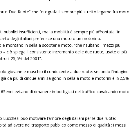
pporto Due Ruote” che fotografa il sempre più stretto legame fra moto
ti pubblici insufficienti, ma la mobilità è sempre più affrontata “in
 quarto degli italiani preferisce una moto o un motorino.
ano e montano in sella a scooter e moto, “che risultano i mezzi più
rto – ciò spiega il consistente incremento delle due ruote, usate di più
ntro il 25,5% del 2001”.
solo giovane e maschio il conducente a due ruote: secondo l’indagine
 già da più di cinque anni salgono in sella a moto e motorini è l’82,5%
65enni evitano di rimanere imbottigliati nel traffico cavalcando moto
o Lucchesi può motivare l’amore degli italiani per le due ruote:
ltà ad avere nel trasporto pubblico come mezzo di qualità : i mezzi