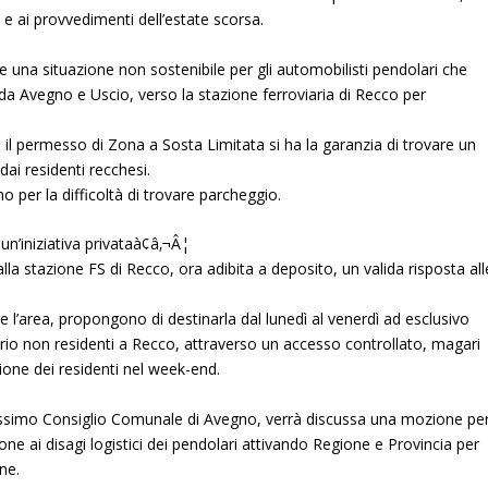
e ai provvedimenti dell’estate scorsa.
e una situazione non sostenibile per gli automobilisti pendolari che
da Avegno e Uscio, verso la stazione ferroviaria di Recco per
il permesso di Zona a Sosta Limitata si ha la garanzia di trovare un
dai residenti recchesi.
eno per la difficoltà di trovare parcheggio.
un’iniziativa privataà¢â‚¬Â¦
lla stazione FS di Recco, ora adibita a deposito, un valida risposta all
e l’area, propongono di destinarla dal lunedì al venerdì ad esclusivo
rio non residenti a Recco, attraverso un accesso controllato, magari
ione dei residenti nel
week-end
.
ossimo Consiglio Comunale di Avegno, verrà discussa una mozione pe
e ai disagi logistici dei pendolari attivando Regione e Provincia per
ne.