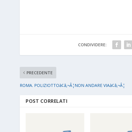
CONDIVIDERE:
PRECEDENTE
ROMA. POLIZIOTTOà¢â‚¬Â¦NON ANDARE VIAà¢â‚¬Â¦
POST CORRELATI