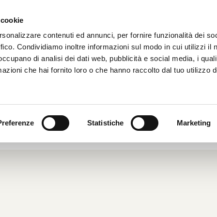
 cookie
HOME
CHI SIAMO
rsonalizzare contenuti ed annunci, per fornire funzionalità dei so
ffico. Condividiamo inoltre informazioni sul modo in cui utilizzi il 
 occupano di analisi dei dati web, pubblicità e social media, i qual
azioni che hai fornito loro o che hanno raccolto dal tuo utilizzo d
PARCHEGGIO FAI DA TE
2004
|
Dal Mondo
|
Preferenze
Statistiche
Marketing