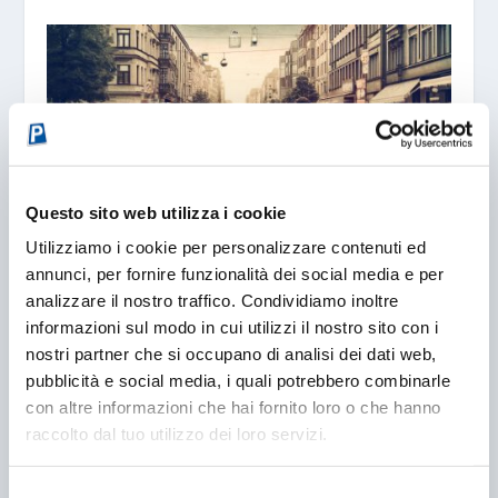
Questo sito web utilizza i cookie
Utilizziamo i cookie per personalizzare contenuti ed
annunci, per fornire funzionalità dei social media e per
IL PARCHEGGIATORE ABUSIVO: PIAGA NAZIONALE
analizzare il nostro traffico. Condividiamo inoltre
– Parte 1
informazioni sul modo in cui utilizzi il nostro sito con i
08/06/2016
nostri partner che si occupano di analisi dei dati web,
pubblicità e social media, i quali potrebbero combinarle
con altre informazioni che hai fornito loro o che hanno
raccolto dal tuo utilizzo dei loro servizi.
Selezione