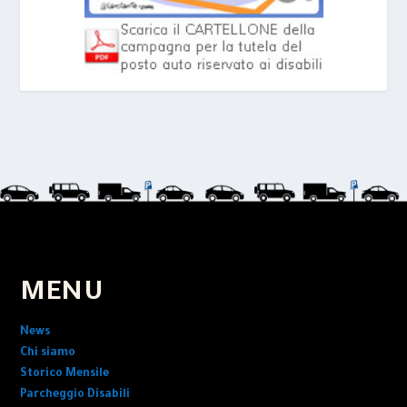
MENU
News
Chi siamo
Storico Mensile
Parcheggio Disabili