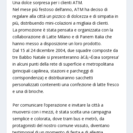
Una dolce sorpresa per i clienti
ATM
.
Nel mese più festoso dell’anno,
ATM
ha deciso di
regalare alla città un pizzico di dolcezza e di simpatia in
più, distribuendo mini-colazioni a migliaia di clienti.
La promozione è stata pensata e organizzata con la
collaborazione di
Latte Milan
o e di
Panem Italia
che
hanno messo a disposizione un loro prodotto.
Dal 15 al 24 dicembre 2004, due squadre composte da
tre Babbo Natale si presenteranno à¢â‚¬Ëœa sorpresa’
in alcuni punti della rete di superficie e metropolitana
(principali capilinea, stazioni e parcheggi di
corrispondenza) e distribuiranno sacchetti
personalizzati contenenti una confezione di latte fresco
e una di brioche.
Per comunicare l’operazione e invitare la città a
muoversi con i mezzi, è stata scelta una campagna
semplice e colorata, dove tram bus e metrò, da
protagonisti del nostro comune vissuto, diventano
testimonial
di un momento di festa e di allegria.