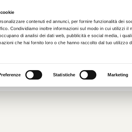
 cookie
HOME
CHI SIAMO
rsonalizzare contenuti ed annunci, per fornire funzionalità dei so
ffico. Condividiamo inoltre informazioni sul modo in cui utilizzi il 
 occupano di analisi dei dati web, pubblicità e social media, i qual
azioni che hai fornito loro o che hanno raccolto dal tuo utilizzo d
ERELLE SUI PARCOMETRI
2005
|
Dal Mondo
|
Preferenze
Statistiche
Marketing