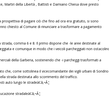
ieste, Martiri della Libertà , Battisti e Damiano Chiesa dove presto
la prospettiva di pagare ciò che fino ad ora era gratuito, si sono
hanno chiesto al Comune di rinunciare a trasformare a pagamento
lla strada, comma 6 e 8. Il primo dispone che -le aree destinate al
reggiata e comunque in modo che i veicoli parcheggiati non ostacolin
erciali della Garberia, sostenendo che -i parcheggi trasformati a
ato che, come sottolinea il vicecomandante dei vigili urbani di Sondrio
ella strada destinata allo scorrimento del traffico.
osti auto lungo le stradeà¢â‚¬Â¦
educazione stradaleà¢â‚¬Â¦