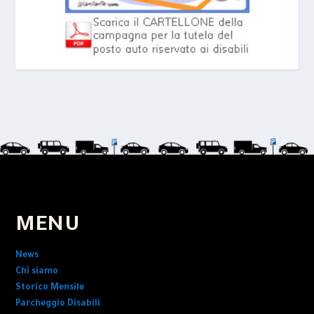
MENU
News
Chi siamo
Storico Mensile
Parcheggio Disabili