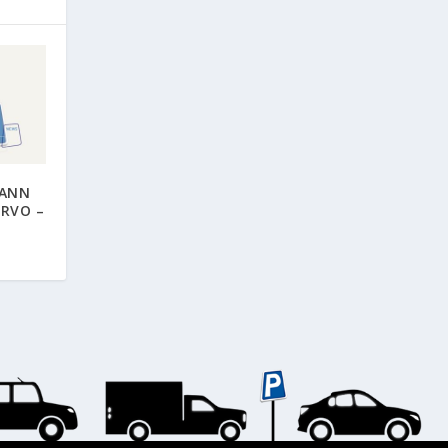
MANN
RVO –