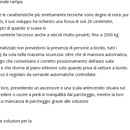
ionale rampa.
e le caratteristiche più strettamente tecniche sono degne di nota: pur
ti, il suo sviluppo ha richiesto una fossa di soli 20 centimetri,
pici di quando si scava in
sentirne l’accesso anche a veicoli molto pesanti, fino a 2500 kg.
matizzati non prevedono la presenza di persone a bordo, tutti i
ggi da sola nella massima sicurezza: oltre che di manovra automatica,
ggio che consentano il corretto posizionamento dell’auto sulla
e che ritorna al piano inferiore solo quando priva di vetture a bordo.
sso è regolato da serrande automatiche controllate.
loro, prevedendo un ascensore e una scala antincendio situata sul
dere o uscire a piedi in tranquillità dal parcheggio, mentre la loro
ica mancanza di parcheggio grazie alle soluzioni
le soluzioni per la