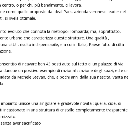
n centro, o per chi, più banalmente, ci lavora.
zione come quelle proposte da
Ideal Park
, azienda veronese leader nel
, si rivela ottimale.
pirito evoluto che connota la metropoli lombarda; ma, soprattutto,
biente urbano che caratterizza queste strutture. Una qualità ,
na città , risulta indispensabile, e a cui in Italia, Paese fatto di città
nzione.
entito di ricavare ben 43 posti auto sul tetto di un palazzo di Via
 dunque un positivo esempio di razionalizzazione degli spazi; ed è u
guidata da Michele Stevan, che, a pochi anni dalla sua nascita, vanta ne
la
 impianto unisce una singolare e gradevole novità : quella, cioè, di
ti incastonato in una struttura di cristallo completamente trasparente
timizzato.
i senza aver sacrificato