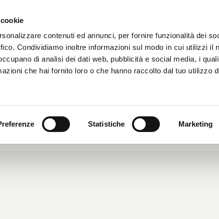
 cookie
HOME
CHI SIAMO
rsonalizzare contenuti ed annunci, per fornire funzionalità dei so
ffico. Condividiamo inoltre informazioni sul modo in cui utilizzi il 
 occupano di analisi dei dati web, pubblicità e social media, i qual
azioni che hai fornito loro o che hanno raccolto dal tuo utilizzo d
EGGIO CON VISTA
006
|
Dalle Aziende
|
Preferenze
Statistiche
Marketing