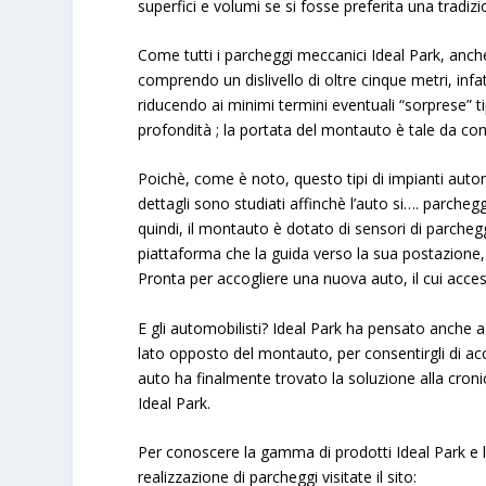
superfici e volumi se si fosse preferita una tradiz
Come tutti i parcheggi meccanici
Ideal Park
, anch
comprendo un dislivello di oltre cinque metri, infat
riducendo ai minimi termini eventuali “sorprese” ti
profondità ; la portata del montauto è tale da con
Poichè, come è noto, questo tipi di impianti auto
dettagli sono studiati affinchè l’auto si…. parche
quindi, il montauto è dotato di sensori di parche
piattaforma che la guida verso la sua postazione, 
Pronta per accogliere una nuova auto, il cui acce
E gli automobilisti?
Ideal Park
ha pensato anche a 
lato opposto del montauto, per consentirgli di acce
auto ha finalmente trovato la soluzione alla cron
Ideal Park
.
Per conoscere la gamma di prodotti
Ideal Park
e 
realizzazione di parcheggi visitate il sito: