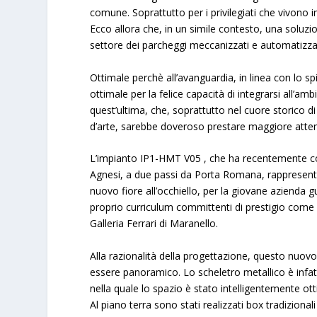
comune. Soprattutto per i privilegiati che vivono i
Ecco allora che, in un simile contesto, una solu
settore dei parcheggi meccanizzati e automatizzati
Ottimale perchè all’avanguardia, in linea con lo s
ottimale per la felice capacità di integrarsi all’am
quest’ultima, che, soprattutto nel cuore storico di u
d’arte, sarebbe doveroso prestare maggiore atte
L’impianto IP1-HMT V05 , che ha recentemente cons
Agnesi, a due passi da Porta Romana, rappresenta
nuovo fiore all’occhiello, per la giovane azienda 
proprio curriculum committenti di prestigio come 
Galleria Ferrari di Maranello
.
Alla razionalità della progettazione, questo nuovo
essere panoramico. Lo scheletro metallico è infat
nella quale lo spazio è stato intelligentemente ot
Al piano terra sono stati realizzati box tradizional