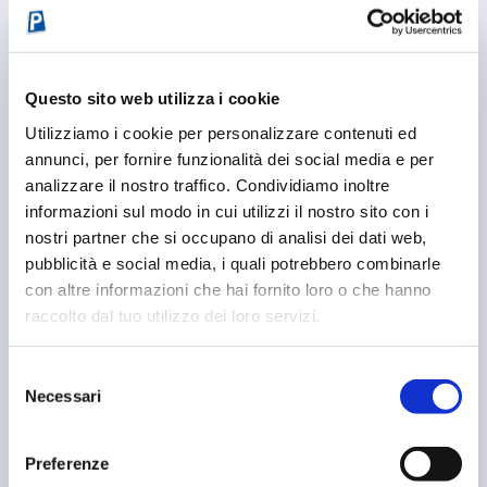
Questo sito web utilizza i cookie
CONDIVIDERE:
Utilizziamo i cookie per personalizzare contenuti ed
annunci, per fornire funzionalità dei social media e per
analizzare il nostro traffico. Condividiamo inoltre
informazioni sul modo in cui utilizzi il nostro sito con i
VALUTARE:
nostri partner che si occupano di analisi dei dati web,
pubblicità e social media, i quali potrebbero combinarle
con altre informazioni che hai fornito loro o che hanno
raccolto dal tuo utilizzo dei loro servizi.
PRECEDENTE
PROSSIMO
COMINCIA LA IV NEXT
AIUTACI A RENDERE I
Selezione
GENERATION MOBILITY
PARCHEGGI MIGLIORI
Necessari
del
consenso
POST CORRELATI
Preferenze