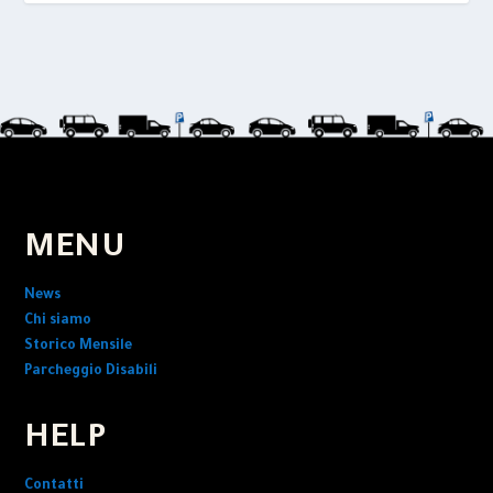
MENU
News
Chi siamo
Storico Mensile
Parcheggio Disabili
HELP
Contatti