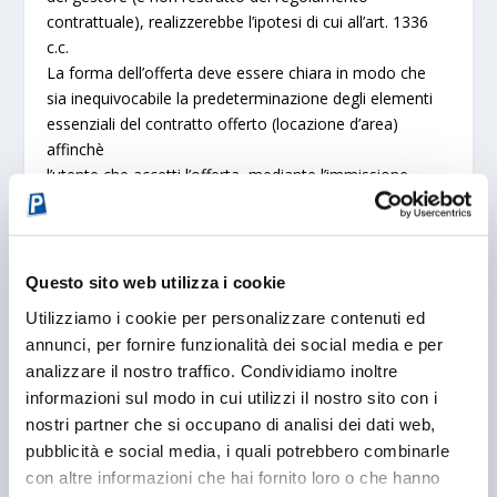
contrattuale), realizzerebbe l’ipotesi di cui all’art. 1336
c.c.
La forma dell’offerta deve essere chiara in modo che
sia inequivocabile la predeterminazione degli elementi
essenziali del contratto offerto (locazione d’area)
affinchè
l’utente che accetti l’offerta, mediante l’immissione
dell’autoveicolo nel parcheggio, non possa poi addurre
di non aver letto e compreso la cartellonistica e la
relativa
offerta.
Questo sito web utilizza i cookie
L’offerta al pubblico deve essere effettuata prima che
Utilizziamo i cookie per personalizzare contenuti ed
l’utente acceda all’ingresso del parcheggio e deve
annunci, per fornire funzionalità dei social media e per
espressamente prevedere che il rapporto contrattuale
analizzare il nostro traffico. Condividiamo inoltre
che si propone
informazioni sul modo in cui utilizzi il nostro sito con i
abbia ad oggetto unicamente la mera messa a
nostri partner che si occupano di analisi dei dati web,
disposizione di un’area, con l’esplicita esclusione di
pubblicità e social media, i quali potrebbero combinarle
qualsivoglia obbligo di custodia a carico del locatore.
con altre informazioni che hai fornito loro o che hanno
L’oggetto del contratto deve essere chiaro ed espresso,