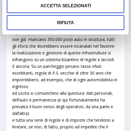
ACCETTA SELEZIONATI
imprese di parcheggio in Italia, sull’argomento.
Il Presidente dell’Aipark, ing. Marco Medeghini, da noi
RIFIUTA
interpellato ci ha risposto: ‘
E’ quindi sconfortante per
Aipark e per i cittadini italiani sapere che in Italia,
ove già mancano 350.000 posti auto in struttura, tutti
gli sforzi che dovrebbero essere incanalati nel favorire
la realizzazione e gestione di queste infrastrutture si
infrangono su un sistema bizantino di regole e laccioli.
E ancora:
‘Su un parcheggio pesano tasse rifiuti
esorbitanti, regole di P.S. vecchie di oltre 30 anni che
imporrebbero, ad esempio, che di ogni automobilista in
ingresso
ed uscita si comunichino alla questura: dati personali,
dell’auto e permanenza (e qui fortunatamente ha
prevalso il buon senso degli operatori, da una parte e
dall’altra)
e tutta una serie di regole e di imposte che tendono a
limitare, se non, di fatto, proprio ad impedire che il