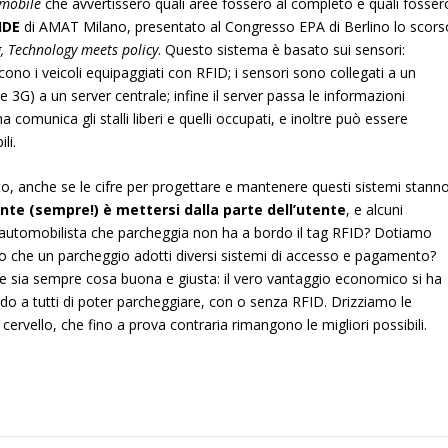
mobile
che avvertissero quali aree fossero al completo e quali fosser
IDE
di AMAT Milano, presentato al Congresso EPA di Berlino lo scors
, Technology meets policy
. Questo sistema è basato sui sensori:
cono i veicoli equipaggiati con RFID; i sensori sono collegati a un
 3G) a un server centrale; infine il server passa le informazioni
 comunica gli stalli liberi e quelli occupati, e inoltre può essere
li.
, anche se le cifre per progettare e mantenere questi sistemi stann
nte (sempre!) è mettersi dalla parte dell’utente
, e alcuni
l’automobilista che parcheggia non ha a bordo il tag RFID? Dotiamo
lio che un parcheggio adotti diversi sistemi di accesso e pagamento?
ie sia sempre cosa buona e giusta: il vero vantaggio economico si ha
o a tutti di poter parcheggiare, con o senza RFID. Drizziamo le
cervello, che fino a prova contraria rimangono le migliori possibili.