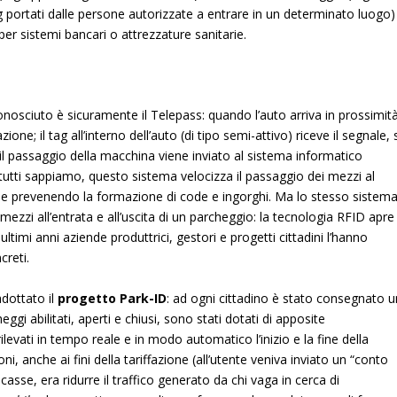
ag portati dalle persone autorizzate a entrare in un determinato luogo)
i per sistemi bancari o attrezzature sanitarie.
conosciuto è sicuramente il Telepass: quando l’auto arriva in prossimit
zione; il tag all’interno dell’auto (di tipo semi-attivo) riceve il segnale, 
a e il passaggio della macchina viene inviato al sistema informatico
tutti sappiamo, questo sistema velocizza il passaggio dei mezzi al
a e prevenendo la formazione di code e ingorghi. Ma lo stesso sistem
ezzi all’entrata e all’uscita di un parcheggio: la tecnologia RFID apre
ultimi anni aziende produttrici, gestori e progetti cittadini l’hanno
reti.
dottato il
progetto Park-ID
: ad ogni cittadino è stato consegnato u
ggi abilitati, aperti e chiusi, sono stati dotati di apposite
vati in tempo reale e in modo automatico l’inizio e la fine della
i, anche ai fini della tariffazione (all’utente veniva inviato un “conto
 casse, era ridurre il traffico generato da chi vaga in cerca di