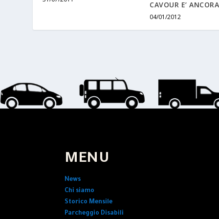
CAVOUR E’ ANCORA 
04/01/2012
MENU
News
Chi siamo
Storico Mensile
Parcheggio Disabili