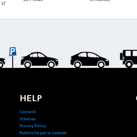
LI’
HELP
Contatti
Sitemap
Privacy Policy
Pubblicità per le aziende