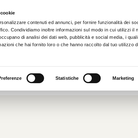
 cookie
HOME
CHI SIAMO
rsonalizzare contenuti ed annunci, per fornire funzionalità dei so
ffico. Condividiamo inoltre informazioni sul modo in cui utilizzi il 
 occupano di analisi dei dati web, pubblicità e social media, i qual
azioni che hai fornito loro o che hanno raccolto dal tuo utilizzo d
D E PARCHEGGI
016
|
Dal Mondo
|
Preferenze
Statistiche
Marketing