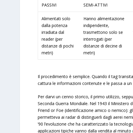
PASSIVI
SEMI-ATTIVI
Alimentati solo
Hanno alimentazione
dalla potenza
indipendente,
irradiata dal
trasmettono solo se
reader (per
interrogati (per
distanze di pochi
distanze di decine di
metri)
metri)
Il procedimento è semplice. Quando il tag transit
cattura le informazioni contenute e le passa a u
Per darvi un cenno storico, il primo utilizzo, sep
Seconda Guerra Mondiale. Nel 1943 il Ministero del
Friend or Foe (identificazione amico o nemico): gli
permetteva ai radar di distinguerli dagli aerei nemi
’90 l’evoluzione che ha caratterizzato la tecnologi
applicazioni tipiche vanno dalla vendita al minuto (