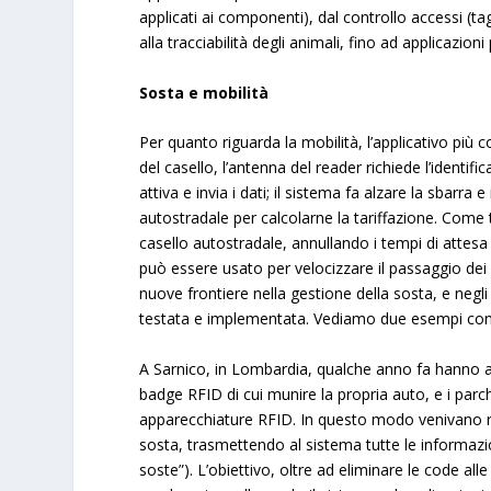
applicati ai componenti), dal controllo accessi (t
alla tracciabilità degli animali, fino ad applicazion
Sosta e mobilità
Per quanto riguarda la mobilità, l’applicativo più 
del casello, l’antenna del reader richiede l’identifica
attiva e invia i dati; il sistema fa alzare la sbarr
autostradale per calcolarne la tariffazione. Come 
casello autostradale, annullando i tempi di attes
può essere usato per velocizzare il passaggio dei m
nuove frontiere nella gestione della sosta, e negli 
testata e implementata. Vediamo due esempi conc
A Sarnico, in Lombardia, qualche anno fa hanno a
badge RFID di cui munire la propria auto, e i parche
apparecchiature RFID. In questo modo venivano rile
sosta, trasmettendo al sistema tutte le informazion
soste”). L’obiettivo, oltre ad eliminare le code alle