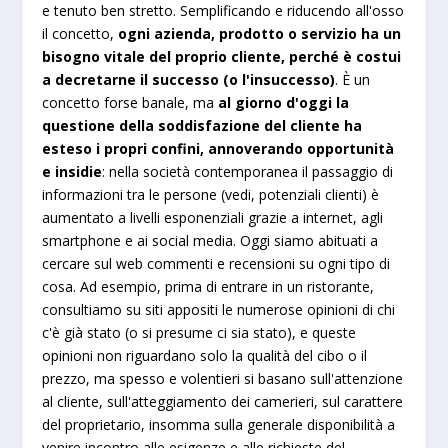
e tenuto ben stretto. Semplificando e riducendo all'osso
il concetto,
ogni azienda, prodotto o servizio ha un
bisogno vitale del proprio cliente, perché è costui
a decretarne il successo (o l'insuccesso)
. È un
concetto forse banale, ma
al giorno d'oggi la
questione della soddisfazione del cliente ha
esteso i propri confini, annoverando opportunità
e insidie
: nella società contemporanea il passaggio di
informazioni tra le persone (vedi, potenziali clienti) è
aumentato a livelli esponenziali grazie a internet, agli
smartphone e ai social media. Oggi siamo abituati a
cercare sul web commenti e recensioni su ogni tipo di
cosa. Ad esempio, prima di entrare in un ristorante,
consultiamo su siti appositi le numerose opinioni di chi
c'è già stato (o si presume ci sia stato), e queste
opinioni non riguardano solo la qualità del cibo o il
prezzo, ma spesso e volentieri si basano sull'attenzione
al cliente, sull'atteggiamento dei camerieri, sul carattere
del proprietario, insomma sulla generale disponibilità a
venire incontro alle esigenze e alle richieste del