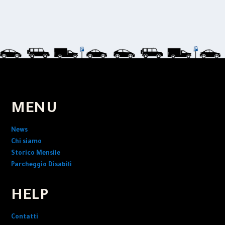
MENU
News
Chi siamo
Storico Mensile
Parcheggio Disabili
HELP
Contatti