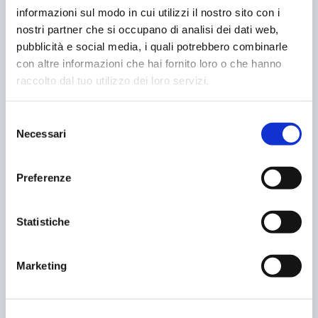
POST CORRELATI
informazioni sul modo in cui utilizzi il nostro sito con i
nostri partner che si occupano di analisi dei dati web,
pubblicità e social media, i quali potrebbero combinarle
con altre informazioni che hai fornito loro o che hanno
raccolto dal tuo utilizzo dei loro servizi.
Selezione
Necessari
del
consenso
Preferenze
ROMA. POLIZIOTTOà¢â‚¬Â¦NON ANDARE
VIAà¢â‚¬Â¦
Statistiche
23/10/2004
Marketing