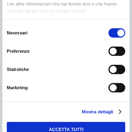
con altre informazioni che hai fornito loro o che hanno
FURTI E PARCHEGGI: DI CHI LA RESPONSABILITA’?
raccolto dal tuo utilizzo dei loro servizi.
18/02/2009
Selezione
Necessari
del
consenso
Preferenze
Statistiche
Marketing
PIERO LONGHI TRIONFA AL RALLY DI ADRIA
15/03/2013
Mostra dettagli
ACCETTA TUTTI