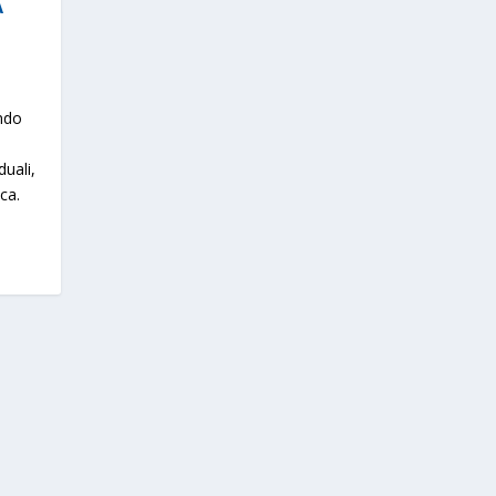
A
e
ndo
duali,
ca.