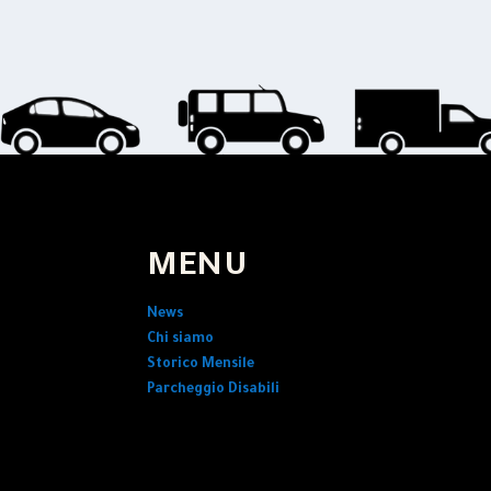
MENU
News
Chi siamo
Storico Mensile
Parcheggio Disabili