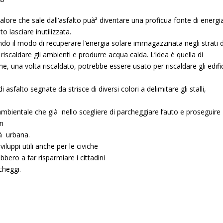
alore che sale dall’asfalto puà² diventare una proficua fonte di energi
 lasciare inutilizzata.
ndo il modo di
recuperare l’energia solare immagazzinata negli strati d
 riscaldare gli ambienti e produrre acqua calda
. L’idea è quella di
he, una volta riscaldato, potrebbe essere usato per riscaldare gli edifi
 asfalto segnate da strisce di diversi colori a delimitare gli stalli,
 ambientale che già nello scegliere di parcheggiare l’auto e proseguire
un
tà urbana.
uppi utili anche per le civiche
bero a far risparmiare i cittadini
cheggi.