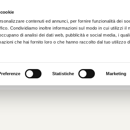
 cookie
HOME
CHI SIAMO
rsonalizzare contenuti ed annunci, per fornire funzionalità dei so
ffico. Condividiamo inoltre informazioni sul modo in cui utilizzi il 
 occupano di analisi dei dati web, pubblicità e social media, i qual
azioni che hai fornito loro o che hanno raccolto dal tuo utilizzo d
I NON NASCE NIENTE….
011
|
Dal Mondo
|
Preferenze
Statistiche
Marketing