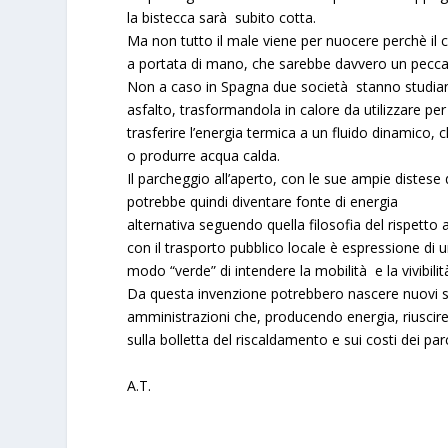
la bistecca sarà subito cotta.
Ma non tutto il male viene per nuocere perchè il c
a portata di mano, che sarebbe davvero un peccato
Non a caso in Spagna due società stanno studia
asfalto, trasformandola in calore da utilizzare per
trasferire l’energia termica a un fluido dinamico, c
o produrre acqua calda.
Il parcheggio all’aperto
, con le sue ampie distese di
potrebbe quindi diventare fonte di energia
alternativa seguendo quella filosofia del rispetto
con il trasporto pubblico locale è espressione di 
modo “verde” di intendere la mobilità e la vivibili
Da questa invenzione potrebbero nascere nuovi svil
amministrazioni che, producendo energia, riuscireb
sulla bolletta del riscaldamento e sui costi dei par
A.T.