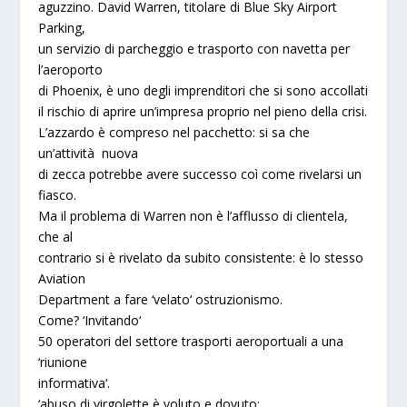
aguzzino.
David Warren
, titolare di Blue Sky Airport
Parking,
un servizio di
parcheggio e trasporto con navetta
per
l’aeroporto
di Phoenix, è uno degli imprenditori che si sono accollati
il rischio di aprire un’impresa proprio nel pieno della crisi.
L’azzardo è compreso nel pacchetto: si sa che
un’attività nuova
di zecca potrebbe avere successo coì come rivelarsi un
fiasco.
Ma il problema di Warren non è l’afflusso di clientela,
che al
contrario si è rivelato da subito consistente: è lo stesso
Aviation
Department
a fare ‘
velato
‘ ostruzionismo.
Come?
‘
Invitando
‘
50 operatori del settore trasporti aeroportuali a una
‘
riunione
informativa
‘.
‘abuso di virgolette è voluto e dovuto: