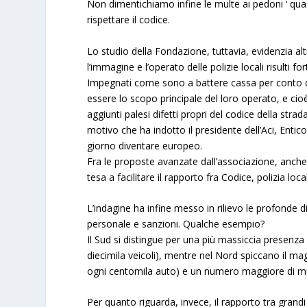
Non dimentichiamo infine le multe ai pedoni ‘ qu
rispettare il codice.
Lo studio della Fondazione, tuttavia, evidenzia altr
l’immagine e l’operato delle polizie locali risulti
Impegnati come sono a battere cassa per conto dei 
essere lo scopo principale del loro operato, e cioè 
aggiunti palesi difetti propri del codice della str
motivo che ha indotto il presidente dell’
Aci, Entico
giorno diventare europeo.
Fra le proposte avanzate dall’associazione, anche q
tesa a facilitare il rapporto fra Codice, polizia loc
L’indagine ha infine messo in rilievo le profonde di
personale e sanzioni. Qualche esempio?
Il Sud si distingue per una più massiccia presenza 
diecimila veicoli), mentre nel Nord spiccano il mag
ogni centomila auto) e un numero maggiore di mu
Per quanto riguarda, invece, il rapporto tra grandi