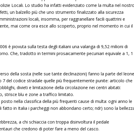
lizie Locali. Lo studio ha infatti evidenziato come la multa nel nostr
fetti, un balzello più che uno strumento finalizzato alla sicurezza
ministrazioni locali, insomma, per raggranellare facili quattrini e
amente, mai come ora esce allo scoperto, proprio nel momento in cui il
006 è piovuta sulla testa degli italiani una valanga di 9,52 milioni di
iorno
. Che, tradotto in termini prosaicamente pecuniari equivale a 1, 1
erso della sosta (nelle sue tante declinazioni) fanno la parte del leone
olo 7 del codice stradale quelle più frequentemente punite: articolo che
obblighi, divieti e limitazione della circolazione nei centri abitati:
, strisce blu e zone a traffico limitato.
 posto nella classifica della più frequenti cause di multa: ogni anno le
 fatto in Italia i parcheggi non abbondano certo; ndr) sono la bellezz
ebbrezza, a chi schiaccia con troppa disinvoltura il pedale
 centauri che credono di poter fare a meno del casco.