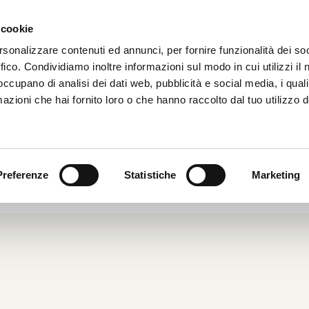
 cookie
HOME
CHI SIAMO
rsonalizzare contenuti ed annunci, per fornire funzionalità dei so
ffico. Condividiamo inoltre informazioni sul modo in cui utilizzi il 
 occupano di analisi dei dati web, pubblicità e social media, i qual
azioni che hai fornito loro o che hanno raccolto dal tuo utilizzo d
NCI: QUANDO LA SOSTA SCOTTA
2008
|
Dal Mondo
|
Preferenze
Statistiche
Marketing