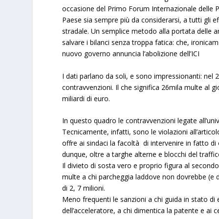
occasione del Primo Forum Internazionale delle Po
Paese sia sempre più da considerarsi, a tutti gli ef
stradale. Un semplice metodo alla portata delle am
salvare i bilanci senza troppa fatica: che, ironic
nuovo governo annuncia l’abolizione dell’ICI
I dati parlano da soli, e sono impressionanti: nel 2
contravvenzioni. Il che significa
26mila multe al g
miliardi di euro.
In questo quadro le contravvenzioni legate all’univ
Tecnicamente, infatti, sono le violazioni all’artic
offre ai sindaci la facoltà di intervenire in fatto di 
dunque, oltre a targhe alterne e blocchi del traffico
Il divieto di sosta vero e proprio figura al secondo
multe a chi parcheggia laddove non dovrebbe (e di
di 2, 7 milioni.
Meno frequenti le sanzioni a chi guida in stato di 
dell’acceleratore, a chi dimentica la patente e ai