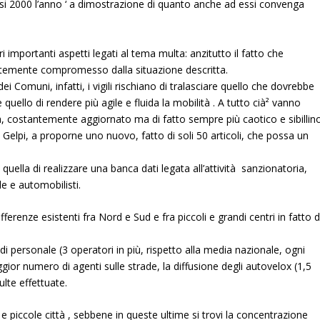
asi 2000 l’anno ‘ a dimostrazione di quanto anche ad essi convenga
i importanti aspetti legati al tema multa: anzitutto il fatto che
 fortemente compromesso dalla situazione descritta.
Comuni, infatti, i vigili rischiano di tralasciare quello che dovrebbe
quello di rendere più agile e fluida la mobilità . A tutto cià² vanno
ada, costantemente aggiornato ma di fatto sempre più caotico e sibillino
 Gelpi
, a proporne uno nuovo, fatto di soli 50 articoli, che possa un
uella di realizzare una banca dati legata all’attività sanzionatoria,
ale e automobilisti.
fferenze esistenti fra Nord e Sud e fra piccoli e grandi centri in fatto d
di personale (3 operatori in più, rispetto alla media nazionale, ogni
gior numero di agenti sulle strade, la diffusione degli autovelox (1,5
lte effettuate.
 e piccole città , sebbene in queste ultime si trovi la concentrazione