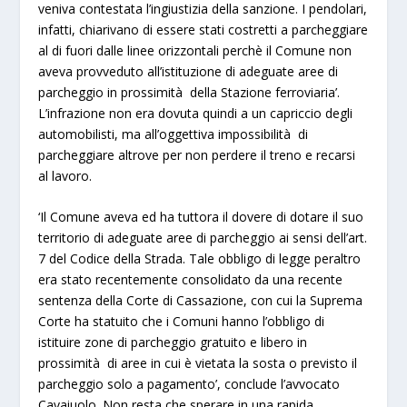
veniva contestata l’ingiustizia della sanzione
. I pendolari,
infatti, chiarivano di essere stati costretti a parcheggiare
al di fuori dalle linee orizzontali perchè il Comune non
aveva provveduto all’istituzione di adeguate aree di
parcheggio in prossimità della Stazione ferroviaria’.
L’infrazione non era dovuta quindi a un capriccio degli
automobilisti, ma all’oggettiva impossibilità di
parcheggiare altrove per non perdere il treno e recarsi
al lavoro
.
‘Il Comune aveva ed ha tuttora il dovere di dotare il suo
territorio di adeguate aree di parcheggio ai sensi dell’art.
7 del Codice della Strada. Tale obbligo di legge peraltro
era stato recentemente consolidato da una recente
sentenza della Corte di Cassazione, con cui la Suprema
Corte ha statuito che
i Comuni hanno l’obbligo di
istituire zone di parcheggio gratuito e libero
in
prossimità di aree in cui è vietata la sosta o previsto il
parcheggio solo a pagamento’, conclude l’avvocato
Cavaiuolo. Non resta che sperare in una rapida