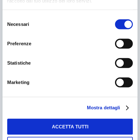
raccolto dal tuo utilizzo dei loro servizi.
Selezione
Necessari
del
consenso
Preferenze
Statistiche
PESCARA SI RINNOVA COL PARCHEGGIO
Marketing
MULTIPIANO
28/01/2026
Mostra dettagli
ACCETTA TUTTI