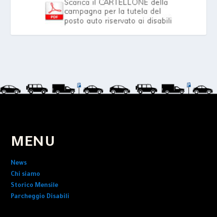
MENU
News
Chi siamo
Storico Mensile
Parcheggio Disabili