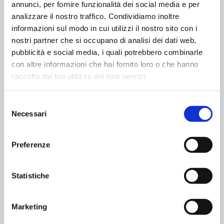
annunci, per fornire funzionalità dei social media e per
analizzare il nostro traffico. Condividiamo inoltre
informazioni sul modo in cui utilizzi il nostro sito con i
nostri partner che si occupano di analisi dei dati web,
pubblicità e social media, i quali potrebbero combinarle
con altre informazioni che hai fornito loro o che hanno
raccolto dal tuo utilizzo dei loro servizi.
Selezione
Necessari
del
MOBILITÀ E PARCHEGGI PER I DIPENDENTI: IL
consenso
CASO ANSALDO
18/07/2026
Preferenze
Statistiche
Marketing