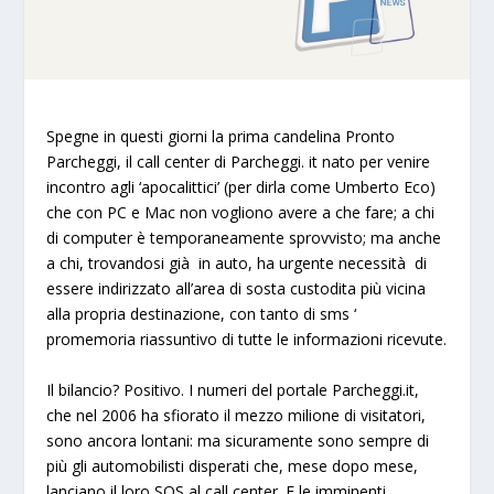
Spegne in questi giorni la prima candelina
Pronto
Parcheggi
, il call center di Parcheggi. it nato per venire
incontro agli ‘apocalittici’ (per dirla come Umberto Eco)
che con PC e Mac non vogliono avere a che fare; a chi
di computer è temporaneamente sprovvisto; ma anche
a chi, trovandosi già in auto, ha
urgente necessità
di
essere indirizzato all’area di sosta custodita più vicina
alla propria destinazione, con tanto di sms ‘
promemoria riassuntivo di tutte le informazioni ricevute.
Il bilancio? Positivo. I numeri del portale Parcheggi.it,
che nel 2006 ha sfiorato il mezzo milione di visitatori,
sono ancora lontani: ma sicuramente sono
sempre di
più
gli
automobilisti disperati
che, mese dopo mese,
lanciano il loro SOS al call center. E le imminenti