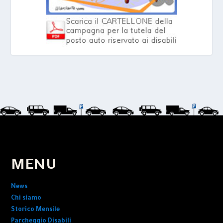
MENU
News
Chi siamo
Storico Mensile
Parcheggio Disabili