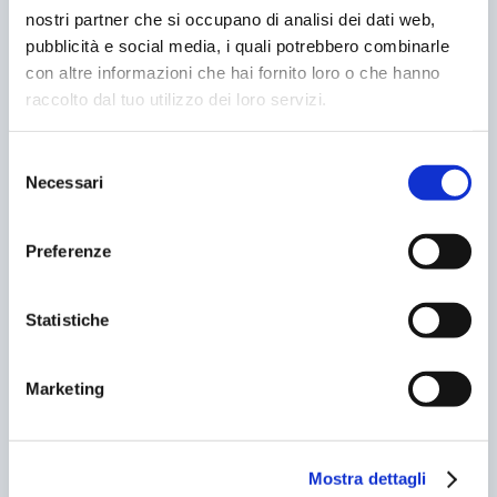
nostri partner che si occupano di analisi dei dati web,
pubblicità e social media, i quali potrebbero combinarle
con altre informazioni che hai fornito loro o che hanno
AUTO CONNESSE, DIGITALIZZAZIONE E
raccolto dal tuo utilizzo dei loro servizi.
MICROMOBILITÀ CHIUDONO NEXT GENERATION
MOBILITY
07/05/2022
Selezione
Necessari
del
consenso
Preferenze
Statistiche
Marketing
GENOVA? NON SOLO SUPERBA, A BREVE ANCHE
SMART!
Mostra dettagli