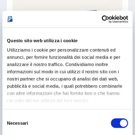
Questo sito web utilizza i cookie
Utilizziamo i cookie per personalizzare contenuti ed
CONTROLLO ACCESSI? DA OGGI I GESTORI HANNO
UNA NUOVA ALLEATA: PARKUS
annunci, per fornire funzionalità dei social media e per
analizzare il nostro traffico. Condividiamo inoltre
17/01/2006
informazioni sul modo in cui utilizzi il nostro sito con i
nostri partner che si occupano di analisi dei dati web,
pubblicità e social media, i quali potrebbero combinarle
con altre informazioni che hai fornito loro o che hanno
raccolto dal tuo utilizzo dei loro servizi.
Selezione
Necessari
del
consenso