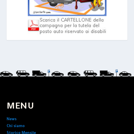
MENU
News
Chi siamo
Storico Mensile