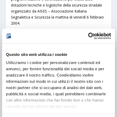
dotazioni tecniche e logistiche della sicurezza stradale
organizzato da
AISES – Associazione Italiana
Segnaletica e Sicurezza
la mattina di
venerdì 6 febbraio
2004
.
Il 95% di tutti i mezzi di trasporto utilizza il petrolio. Nel
lungo periodo, anche in presenza di tecnologie migliori,
la continua crescita della domanda di mobilità non
potrà essere soddisfatta con le attuali riserve di energia
Questo sito web utilizza i cookie
e
Utilizziamo i cookie per personalizzare contenuti ed
diventa indispensabile un maggiore utilizzo di rinnovabili
annunci, per fornire funzionalità dei social media e per
anche nei mezzi pubblici. Dopo il grande successo
analizzare il nostro traffico. Condividiamo inoltre
dell’edizione 2003, Europolis scommette ancora sulle
informazioni sul modo in cui utilizzi il nostro sito con i
energie alternative.
‘L’industria dell’idrogeno in Italia ed
nostri partner che si occupano di analisi dei dati web,
in Europa: idrogeno, celle a combustibile e applicazioni
‘
pubblicità e social media, i quali potrebbero combinarle
riunisce a Bologna tutti i principali attori della lotta per
con altre informazioni che hai fornito loro o che hanno
l’affrancamento dal petrolio: i più importanti produttori
raccolto dal tuo utilizzo dei loro servizi.
nazionali ed internazionali di celle a combustibile, di
idrogeno e della relativa componentistica nonchè il