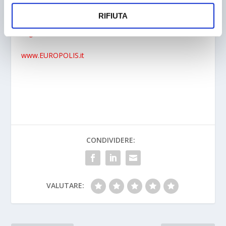
CENTERGROSS-BO
RIFIUTA
Tel. 051 66 46 624- Fax 051 66 46 424 – email:
segreteria@on-nike.it
www.EUROPOLIS.it
CONDIVIDERE:
VALUTARE: