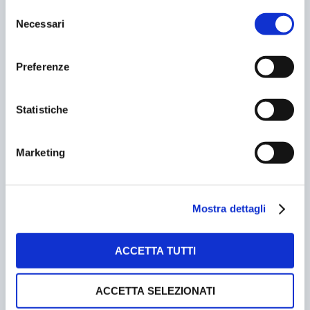
mondo della ricerca e delle istituzioni si confronteranno
Selezione
sugli scenari futuri del sistema trasporti, alla luce della
Necessari
del
“rivoluzione fuel cells”.
consenso
Preferenze
Con queste premesse Il salone del Traffico, della
Mobilità e delle Infrastrutture di
EUROPOLIS (Fiera di
Bologna – 4/7 febbraio 2004)
si candida ad essere
Statistiche
ancora un volta la panoramica più qualificata sul
sistema complessivo della mobilità , dei trasporti di
persone e merci, delle infrastrutture e delle attrezzature
Marketing
per la gestione del territorio. L’obiettivo di
EUROPOLIS
è
di favorire l’integrazione tra tutti i sistemi di trasporto
sia individuali, quali auto, moto e bici, che collettivi e
Mostra dettagli
cioè ferrovie dello Stato, ferrovie concesse,
metropolitane, tram, bus, taxi per raggiungere una
qualità urbana all’altezza delle aspettative dei cittadini.
ACCETTA TUTTI
Per informazioni
: Segreteria EUROPOLIS
O.N.
ORGANIZZAZIONE NIKE s.r.l
ACCETTA SELEZIONATI
Viale della Mercanzia 138-Bl. 2B Gall.B- 40050 FUNO