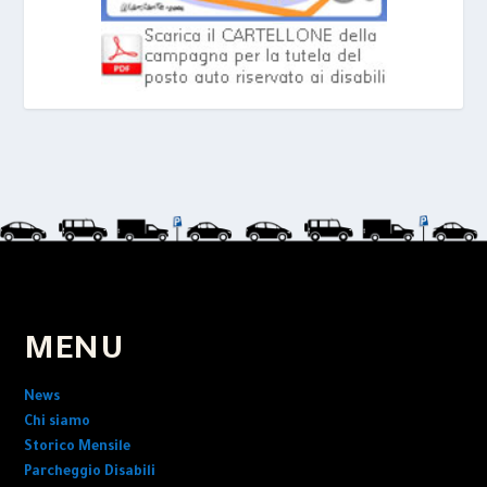
MENU
News
Chi siamo
Storico Mensile
Parcheggio Disabili