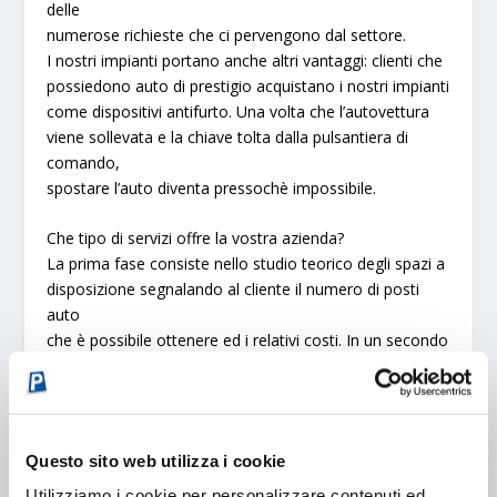
delle
numerose richieste che ci pervengono dal settore.
I nostri impianti portano anche altri vantaggi: clienti che
possiedono auto di prestigio acquistano i nostri impianti
come dispositivi antifurto. Una volta che l’autovettura
viene sollevata e la chiave tolta dalla pulsantiera di
comando,
spostare l’auto diventa pressochè impossibile.
Che tipo di servizi offre la vostra azienda?
La prima fase consiste nello studio teorico degli spazi a
disposizione segnalando al cliente il numero di posti
auto
che è possibile ottenere ed i relativi costi. In un secondo
momento l’ ufficio tecnico prepara il progetto esecutivo.
Una volta verificate tutte le dimensioni si procede alla
spedizione dei materiali. Da questa i tempi
d’installazione
Questo sito web utilizza i cookie
sono brevi. Anche dopo l’installazione
Ideal Park
gestisce con cura il servizio di manutenzione
Utilizziamo i cookie per personalizzare contenuti ed