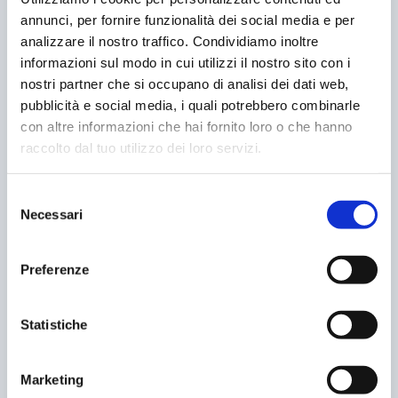
e riparazione degli impianti grazie a tecnici esperti.
annunci, per fornire funzionalità dei social media e per
Qualora le distanze siano molto elevate dalle nostri
analizzare il nostro traffico. Condividiamo inoltre
sedi, tale servizio viene affidato ad aziende locali di
informazioni sul modo in cui utilizzi il nostro sito con i
ascensori
nostri partner che si occupano di analisi dei dati web,
appositamente formate per questo servizio.
pubblicità e social media, i quali potrebbero combinarle
con altre informazioni che hai fornito loro o che hanno
Per ulteriori info:
www.idealpark.it
raccolto dal tuo utilizzo dei loro servizi.
Selezione
Necessari
del
consenso
CONDIVIDERE:
Preferenze
Statistiche
VALUTARE:
Marketing