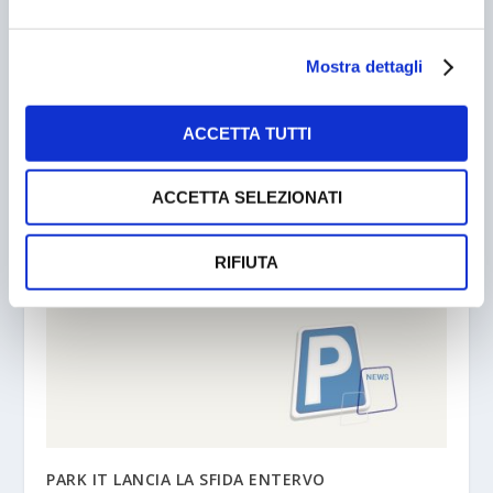
PRECEDENTE
PROSSIMO
CONVEGNO SU
EUROPOLIS 2004: SALONI
Mostra dettagli
PARCHEGGI E PIANI
DELLE TECNOLOGIE PER
URBANI DEL TRAFFICO
VIVERE LA CITTA’
ACCETTA TUTTI
POST CORRELATI
ACCETTA SELEZIONATI
RIFIUTA
PARK IT LANCIA LA SFIDA ENTERVO